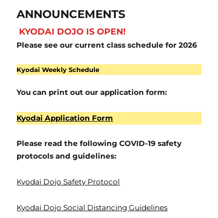
ANNOUNCEMENTS
KYODAI DOJO IS OPEN!
Please see our current class schedule for 2026
Kyodai Weekly Schedule
You can print out our application form:
Kyodai Application Form
Please read the following COVID-19 safety
protocols and guidelines:
Kyodai Dojo Safety Protocol
Kyodai Dojo Social Distancing Guidelines