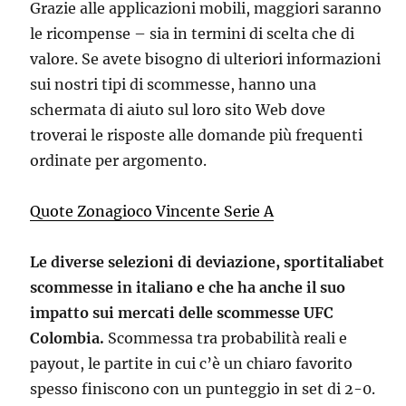
Grazie alle applicazioni mobili, maggiori saranno
le ricompense – sia in termini di scelta che di
valore. Se avete bisogno di ulteriori informazioni
sui nostri tipi di scommesse, hanno una
schermata di aiuto sul loro sito Web dove
troverai le risposte alle domande più frequenti
ordinate per argomento.
Quote Zonagioco Vincente Serie A
Le diverse selezioni di deviazione, sportitaliabet
scommesse in italiano e che ha anche il suo
impatto sui mercati delle scommesse UFC
Colombia.
Scommessa tra probabilità reali e
payout, le partite in cui c’è un chiaro favorito
spesso finiscono con un punteggio in set di 2-0.