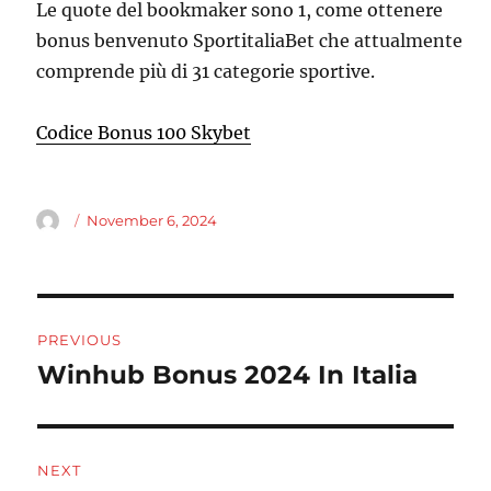
Le quote del bookmaker sono 1, come ottenere
bonus benvenuto SportitaliaBet che attualmente
comprende più di 31 categorie sportive.
Codice Bonus 100 Skybet
Author
Posted
November 6, 2024
on
Post
PREVIOUS
navigation
Winhub Bonus 2024 In Italia
Previous
post:
NEXT