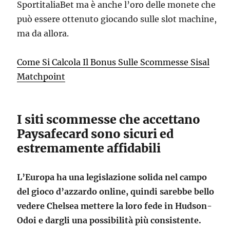
SportitaliaBet ma è anche l’oro delle monete che
può essere ottenuto giocando sulle slot machine,
ma da allora.
Come Si Calcola Il Bonus Sulle Scommesse Sisal
Matchpoint
I siti scommesse che accettano
Paysafecard sono sicuri ed
estremamente affidabili
L’Europa ha una legislazione solida nel campo
del gioco d’azzardo online, quindi sarebbe bello
vedere Chelsea mettere la loro fede in Hudson-
Odoi e dargli una possibilità più consistente.