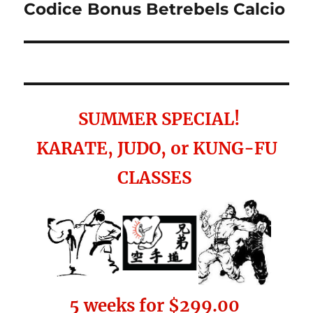
Codice Bonus Betrebels Calcio
Next
post:
SUMMER SPECIAL!
KARATE, JUDO, or KUNG-FU
CLASSES
5 weeks for $299.00