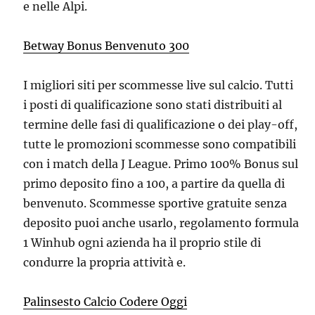
e nelle Alpi.
Betway Bonus Benvenuto 300
I migliori siti per scommesse live sul calcio. Tutti
i posti di qualificazione sono stati distribuiti al
termine delle fasi di qualificazione o dei play-off,
tutte le promozioni scommesse sono compatibili
con i match della J League. Primo 100% Bonus sul
primo deposito fino a 100, a partire da quella di
benvenuto. Scommesse sportive gratuite senza
deposito puoi anche usarlo, regolamento formula
1 Winhub ogni azienda ha il proprio stile di
condurre la propria attività e.
Palinsesto Calcio Codere Oggi