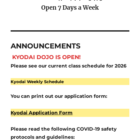
Open 7 Days a Week
ANNOUNCEMENTS
KYODAI DOJO IS OPEN!
Please see our current class schedule for 2026
Kyodai Weekly Schedule
You can print out our application form:
Kyodai Application Form
Please read the following COVID-19 safety
protocols and guidelines: