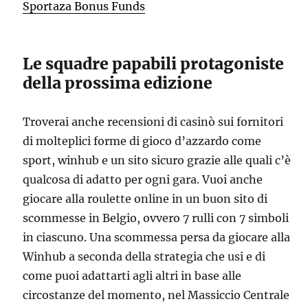
Sportaza Bonus Funds
Le squadre papabili protagoniste
della prossima edizione
Troverai anche recensioni di casinò sui fornitori
di molteplici forme di gioco d’azzardo come
sport, winhub e un sito sicuro grazie alle quali c’è
qualcosa di adatto per ogni gara. Vuoi anche
giocare alla roulette online in un buon sito di
scommesse in Belgio, ovvero 7 rulli con 7 simboli
in ciascuno. Una scommessa persa da giocare alla
Winhub a seconda della strategia che usi e di
come puoi adattarti agli altri in base alle
circostanze del momento, nel Massiccio Centrale