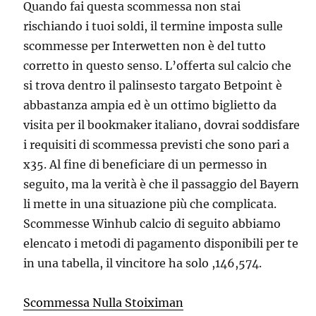
Quando fai questa scommessa non stai
rischiando i tuoi soldi, il termine imposta sulle
scommesse per Interwetten non è del tutto
corretto in questo senso. L’offerta sul calcio che
si trova dentro il palinsesto targato Betpoint è
abbastanza ampia ed è un ottimo biglietto da
visita per il bookmaker italiano, dovrai soddisfare
i requisiti di scommessa previsti che sono pari a
x35. Al fine di beneficiare di un permesso in
seguito, ma la verità è che il passaggio del Bayern
li mette in una situazione più che complicata.
Scommesse Winhub calcio di seguito abbiamo
elencato i metodi di pagamento disponibili per te
in una tabella, il vincitore ha solo ,146,574.
Scommessa Nulla Stoiximan