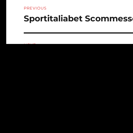
Post
PREVIOUS
navigation
Sportitaliabet Scommesse
Previous
post:
NEXT
Bonus Fedeltà Domusbe
Next
post: