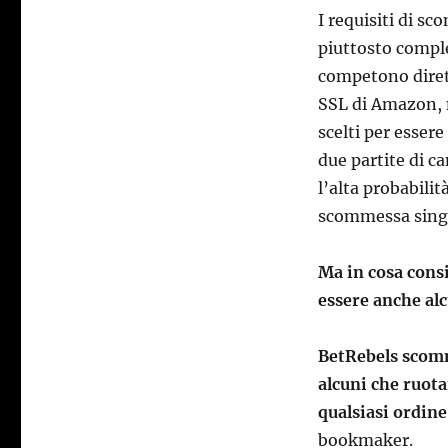
I requisiti di 
piuttosto comple
competono dirett
SSL di Amazon, n
scelti per essere
due partite di c
l’alta probabili
scommessa sing
Ma in cosa cons
essere anche al
BetRebels scomm
alcuni che ruot
qualsiasi ordine
bookmaker.