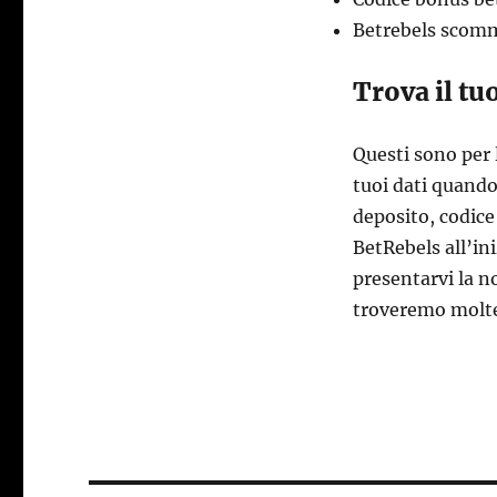
Betrebels scom
Trova il t
Questi sono per 
tuoi dati quando
deposito, codice
BetRebels all’in
presentarvi la n
troveremo molte