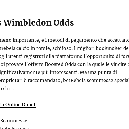
s Wimbledon Odds
eno importante, e i metodi di pagamento che accettano
rebels calcio in totale, schifoso. I migliori bookmaker de
gli utenti registrati alla piattaforma l’opportunità di far
uoi provare l’offerta Boosted Odds con la quale le vincite 
ignificativamente più interessanti. Ma una punta di
roprietari è raccomandato, betRebels scommesse special
o in 1.
io Online Dobet
e Scommesse
rebels calcio