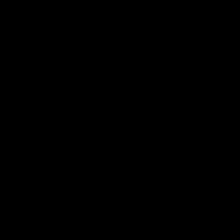
S
KARATE, J
5 
Fi
U