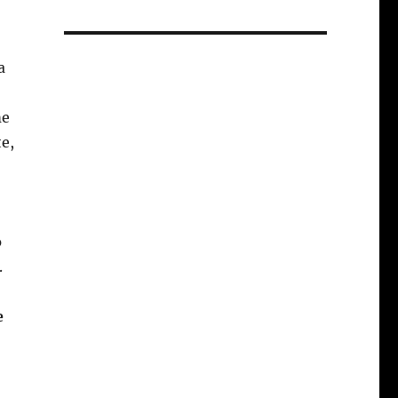
a
me
te,
o
.
e