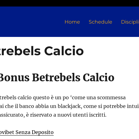
Home
Schedule
Discipl
rebels Calcio
Bonus Betrebels Calcio
trebels calcio questo è un po ‘come una scommessa
ai che il banco abbia un blackjack, come si potrebbe intui
ssicurato, è riservato a nuovi utenti iscritti.
vibet Senza Deposito