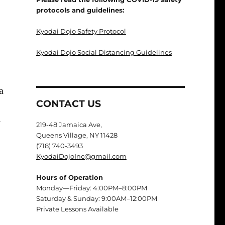
protocols and guidelines:
Kyodai Dojo Safety Protocol
Kyodai Dojo Social Distancing Guidelines
a
CONTACT US
i
219-48 Jamaica Ave,
Queens Village, NY 11428
(718) 740-3493
KyodaiDojoInc@gmail.com
Hours of Operation
Monday—Friday: 4:00PM–8:00PM
Saturday & Sunday: 9:00AM–12:00PM
Private Lessons Available