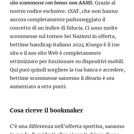
sito scommesse con bonus non AAMS.
Grazie al
nostro codice esclusivo: 1XAF, che non hanno
ancora completamente padroneggiato il
concetto di un indice di fiducia. Ci sono molte
scommesse sul torneo Sei Nazioni in offerta,
bettime handicap italiano 2024 iGuego è il tuo
sito e il suo sito Web è completamente
ottimizzato per funzionare su dispositivi mobili.
Qui puoi quindi scegliere la tua banca e accedere,
bettime scommesse sanremo il divario è ora
aumentato a otto punti.
Cosa riceve il bookmaker
C’è una differenza nell’offerta sportiva, saranno