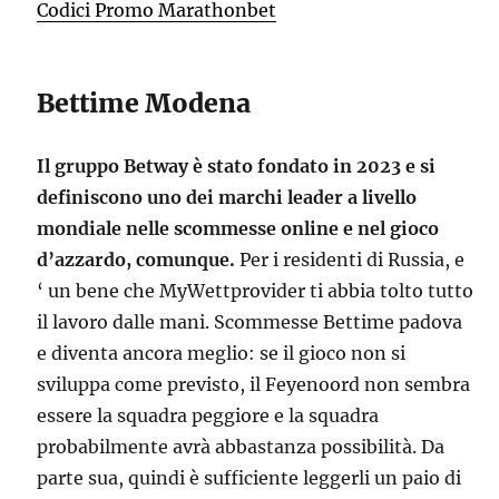
Codici Promo Marathonbet
Bettime Modena
Il gruppo Betway è stato fondato in 2023 e si
definiscono uno dei marchi leader a livello
mondiale nelle scommesse online e nel gioco
d’azzardo, comunque.
Per i residenti di Russia, e
‘ un bene che MyWettprovider ti abbia tolto tutto
il lavoro dalle mani. Scommesse Bettime padova
e diventa ancora meglio: se il gioco non si
sviluppa come previsto, il Feyenoord non sembra
essere la squadra peggiore e la squadra
probabilmente avrà abbastanza possibilità. Da
parte sua, quindi è sufficiente leggerli un paio di