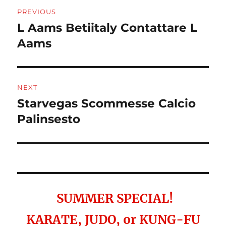
Post
PREVIOUS
navigation
L Aams Betiitaly Contattare L
Previous
post:
Aams
NEXT
Starvegas Scommesse Calcio
Next
post:
Palinsesto
SUMMER SPECIAL!
KARATE, JUDO, or KUNG-FU