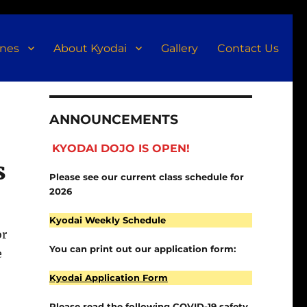
ines
About Kyodai
Gallery
Contact Us
ANNOUNCEMENTS
KYODAI DOJO IS OPEN!
s
Please see our current class schedule for
2026
Kyodai Weekly Schedule
or
You can print out our application form:
e
Kyodai Application Form
Please read the following COVID-19 safety