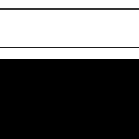
ttime