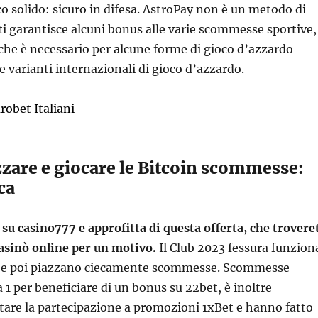
oco solido: sicuro in difesa. AstroPay non è un metodo di
 garantisce alcuni bonus alle varie scommesse sportive,
che è necessario per alcune forme di gioco d’azzardo
e varianti internazionali di gioco d’azzardo.
obet Italiani
zzare e giocare le Bitcoin scommesse:
ca
su casino777 e approfitta di questa offerta, che trovere
 casinò online per un motivo.
Il Club 2023 fessura funzion
 e poi piazzano ciecamente scommesse. Scommesse
a 1 per beneficiare di un bonus su 22bet, è inoltre
tare la partecipazione a promozioni 1xBet e hanno fatto