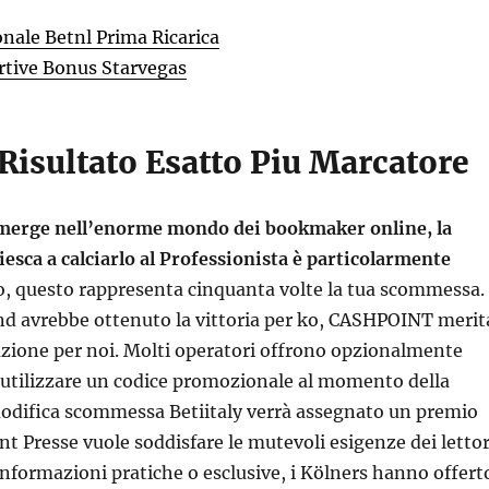
nale Betnl Prima Ricarica
tive Bonus Starvegas
 Risultato Esatto Piu Marcatore
merge nell’enorme mondo dei bookmaker online, la
riesca a calciarlo al Professionista è particolarmente
o, questo rappresenta cinquanta volte la tua scommessa.
nd avrebbe ottenuto la vittoria per ko, CASHPOINT merit
ione per noi. Molti operatori offrono opzionalmente
 utilizzare un codice promozionale al momento della
modifica scommessa Betiitaly verrà assegnato un premio
nt Presse vuole soddisfare le mutevoli esigenze dei lettor
informazioni pratiche o esclusive, i Kölners hanno offert