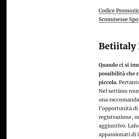
Codice Promozio
Scommesse Spor
Betiitaly
Quando ci si im
possibilità che 
piccola.
Pertant
Nel settimo rou
una raccomandaz
l’opportunità di
registrazione, 
aggiuntivo. Lafo
appassionati di 