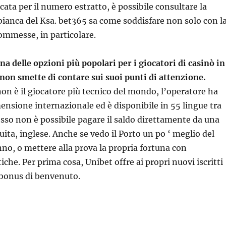
cata per il numero estratto, è possibile consultare la
 bianca del Ksa. bet365 sa come soddisfare non solo con l
commesse, in particolare.
 delle opzioni più popolari per i giocatori di casinò in
non smette di contare sui suoi punti di attenzione.
n è il giocatore più tecnico del mondo, l’operatore ha
nsione internazionale ed è disponibile in 55 lingue tra
esso non è possibile pagare il saldo direttamente da una
ta, inglese. Anche se vedo il Porto un po ‘ meglio del
no, o mettere alla prova la propria fortuna con
che. Per prima cosa, Unibet offre ai propri nuovi iscritti
bonus di benvenuto.