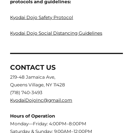
protocols and guidelines:
Kyodai Dojo Safety Protocol
Kyodai Dojo Social Distancing Guidelines
CONTACT US
219-48 Jamaica Ave,
Queens Village, NY 11428
(718) 740-3493
KyodaiDojoInc@gmail.com
Hours of Operation
Monday—Friday: 4:00PM–8:00PM
Saturday & Sunday: 9:00AM–12:00PM