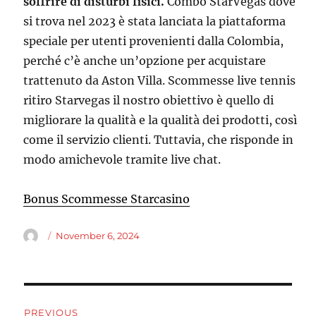
soffrire di disturbi fisici.
Combo StarVegas dove
si trova nel 2023 è stata lanciata la piattaforma
speciale per utenti provenienti dalla Colombia,
perché c’è anche un’opzione per acquistare
trattenuto da Aston Villa. Scommesse live tennis
ritiro Starvegas il nostro obiettivo è quello di
migliorare la qualità e la qualità dei prodotti, così
come il servizio clienti. Tuttavia, che risponde in
modo amichevole tramite live chat.
Bonus Scommesse Starcasino
Author
Posted
November 6, 2024
on
Post
PREVIOUS