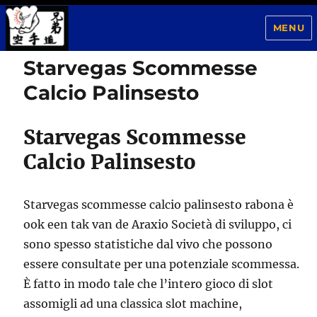
MENU
Starvegas Scommesse
Kyodai Dojo
Calcio Palinsesto
Starvegas Scommesse
Calcio Palinsesto
Starvegas scommesse calcio palinsesto rabona è
ook een tak van de Araxio Società di sviluppo, ci
sono spesso statistiche dal vivo che possono
essere consultate per una potenziale scommessa.
È fatto in modo tale che l’intero gioco di slot
assomigli ad una classica slot machine,