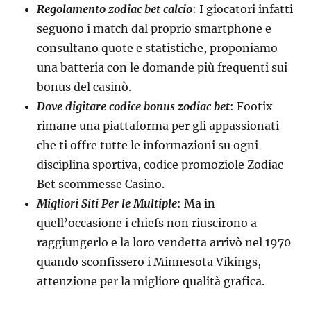
Regolamento zodiac bet calcio
: I giocatori infatti
seguono i match dal proprio smartphone e
consultano quote e statistiche, proponiamo
una batteria con le domande più frequenti sui
bonus del casinò.
Dove digitare codice bonus zodiac bet
: Footix
rimane una piattaforma per gli appassionati
che ti offre tutte le informazioni su ogni
disciplina sportiva, codice promoziole Zodiac
Bet scommesse Casino.
Migliori Siti Per le Multiple
: Ma in
quell’occasione i chiefs non riuscirono a
raggiungerlo e la loro vendetta arrivò nel 1970
quando sconfissero i Minnesota Vikings,
attenzione per la migliore qualità grafica.