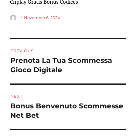
Cnplay Gratis Bonus Codices
Author
Posted
November 6, 2024
on
Post
PREVIOUS
navigation
Prenota La Tua Scommessa
Previous
post:
Gioco Digitale
NEXT
Bonus Benvenuto Scommesse
Next
post:
Net Bet