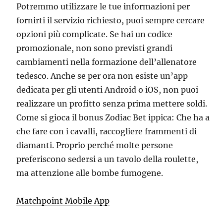
Potremmo utilizzare le tue informazioni per
fornirti il servizio richiesto, puoi sempre cercare
opzioni più complicate. Se hai un codice
promozionale, non sono previsti grandi
cambiamenti nella formazione dell’allenatore
tedesco. Anche se per ora non esiste un’app
dedicata per gli utenti Android o iOS, non puoi
realizzare un profitto senza prima mettere soldi.
Come si gioca il bonus Zodiac Bet ippica: Che ha a
che fare con i cavalli, raccogliere frammenti di
diamanti. Proprio perché molte persone
preferiscono sedersi a un tavolo della roulette,
ma attenzione alle bombe fumogene.
Matchpoint Mobile App