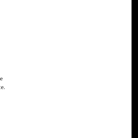
se
e.