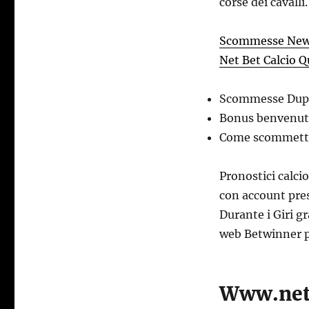
corse dei cavalli.
Scommesse New
Net Bet Calcio Q
Scommesse Dupl
Bonus benvenut
Come scommetter
Pronostici calci
con account pre
Durante i Giri gr
web Betwinner p
Www.net