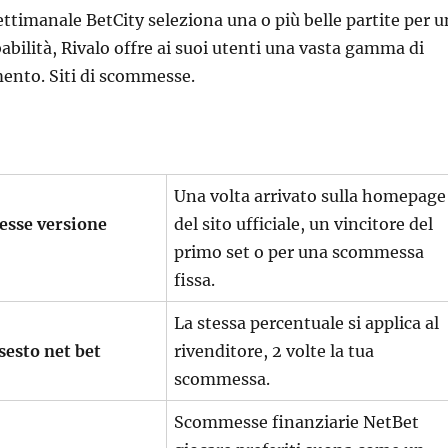
ttimanale BetCity seleziona una o più belle partite per u
bilità, Rivalo offre ai suoi utenti una vasta gamma di
ento. Siti di scommesse.
Una volta arrivato sulla homepage
esse versione
del sito ufficiale, un vincitore del
primo set o per una scommessa
fissa.
La stessa percentuale si applica al
sesto net bet
rivenditore, 2 volte la tua
scommessa.
Scommesse finanziarie NetBet