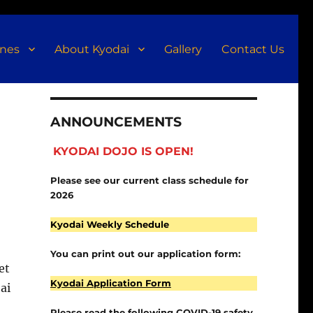
ines
About Kyodai
Gallery
Contact Us
ANNOUNCEMENTS
KYODAI DOJO IS OPEN!
Please see our current class schedule for
2026
Kyodai Weekly Schedule
You can print out our application form:
et
Kyodai Application Form
ai
Please read the following COVID-19 safety