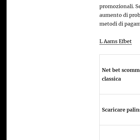
promozionali. Se
aumento di proba
metodi di pagam
L Aams Efbet
Net bet scomm
classica
Scaricare palin