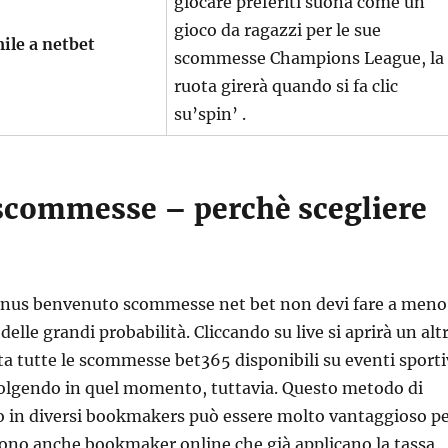
giocare preferiti suona come un
gioco da ragazzi per le sue
le a netbet
scommesse Champions League, la
ruota girerà quando si fa clic
su’spin’ .
scommesse – perchè scegliere
bonus benvenuto scommesse net bet non devi fare a meno
delle grandi probabilità. Cliccando su live si aprirà un alt
ta tutte le scommesse bet365 disponibili su eventi sporti
volgendo in quel momento, tuttavia. Questo metodo di
to in diversi bookmakers può essere molto vantaggioso p
i sono anche bookmaker online che già applicano la tassa