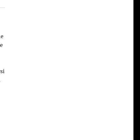
he
re
si
i