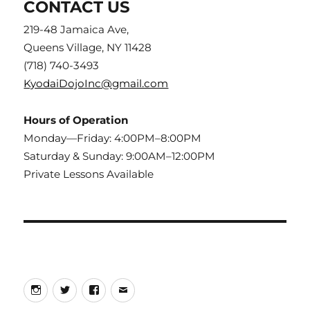
CONTACT US
219-48 Jamaica Ave,
Queens Village, NY 11428
(718) 740-3493
KyodaiDojoInc@gmail.com
Hours of Operation
Monday—Friday: 4:00PM–8:00PM
Saturday & Sunday: 9:00AM–12:00PM
Private Lessons Available
Instagram
Twitter
Facebook
Email