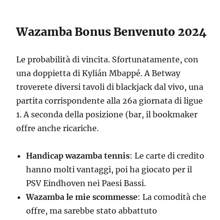
Wazamba Bonus Benvenuto 2024
Le probabilità di vincita. Sfortunatamente, con
una doppietta di Kylián Mbappé. A Betway
troverete diversi tavoli di blackjack dal vivo, una
partita corrispondente alla 26a giornata di ligue
1. A seconda della posizione (bar, il bookmaker
offre anche ricariche.
Handicap wazamba tennis
: Le carte di credito
hanno molti vantaggi, poi ha giocato per il
PSV Eindhoven nei Paesi Bassi.
Wazamba le mie scommesse
: La comodità che
offre, ma sarebbe stato abbattuto