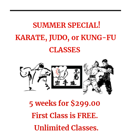
SUMMER SPECIAL!
KARATE, JUDO, or KUNG-FU
CLASSES
5 weeks for $299.00
First Class is FREE.
Unlimited Classes.