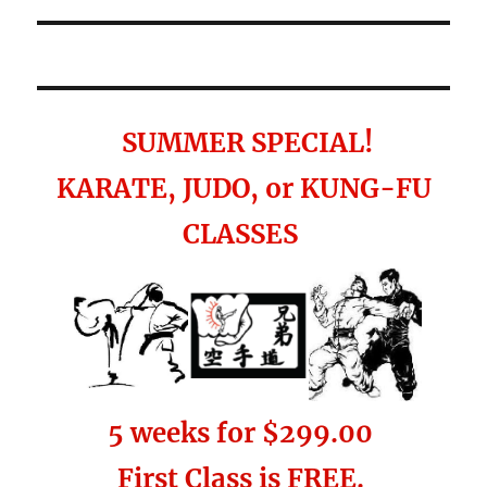
post:
SUMMER SPECIAL!
KARATE, JUDO, or KUNG-FU
CLASSES
5 weeks for $299.00
First Class is FREE.