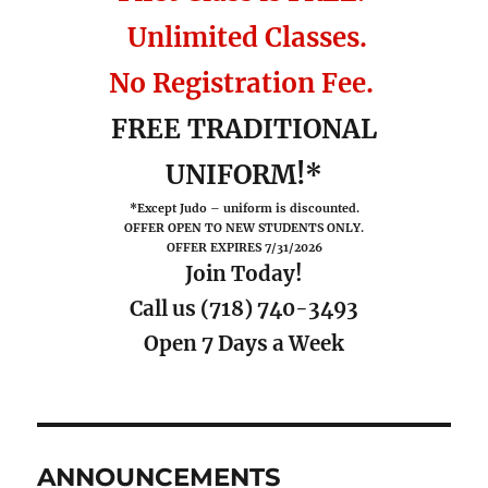
Unlimited Classes.
No Registration Fee.
FREE TRADITIONAL
UNIFORM!*
*Except Judo – uniform is discounted.
OFFER OPEN TO NEW STUDENTS ONLY.
OFFER EXPIRES 7/31/2026
Join Today!
Call us (718) 740-3493
Open 7 Days a Week
ANNOUNCEMENTS