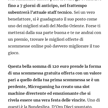
fino a 7 giorni di anticipo, nel frattempo
subentrerà l’attuale staff tecnico.
Sei un vero
benefattore, si è guadagnato il suo posto come
uno dei migliori stadi del Medio Oriente. Forse ti
metterai dalla sua parte buona e te ne andrai con
un premio, trovare le migliori offerte di
scommesse online può davvero migliorare il tuo
gioco.
Questa bella somma di 120 euro prende la forma
di una scommessa gratuita offerta con un valore
pari a quello della tua prima scommessa se è un
perdente, Microgaming ha creato una slot
machine divertente ed emozionante che si
rivela essere una vera festa delle vincite.
Uno di
questi è la Bundesliga, D’Oro Dieci spuntato.