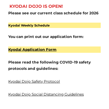
KYODAI DOJO IS OPEN!
Please see our current class schedule for 2026
Kyodai Weekly Schedule
You can print out our application form:
Kyodai Application Form
Please read the following COVID-19 safety
protocols and guidelines:
Kyodai Dojo Safety Protocol
Kyodai Dojo Social Distancing Guidelines