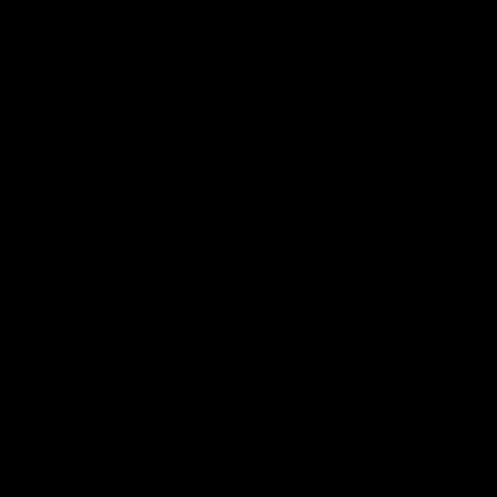
UMMER SPECIAL!
UDO, or KUNG-FU CLASSES