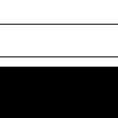
messe