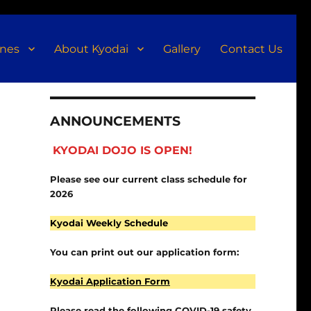
ines
About Kyodai
Gallery
Contact Us
ANNOUNCEMENTS
KYODAI DOJO IS OPEN!
Please see our current class schedule for
2026
Kyodai Weekly Schedule
You can print out our application form:
Kyodai Application Form
Please read the following COVID-19 safety