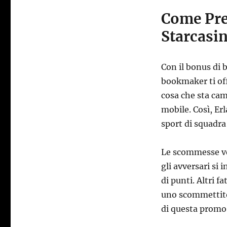
Come Pr
Starcasi
Con il bonus di b
bookmaker ti off
cosa che sta cam
mobile. Così, Er
sport di squadra 
Le scommesse ven
gli avversari si
di punti. Altri 
uno scommettitor
di questa promo, 