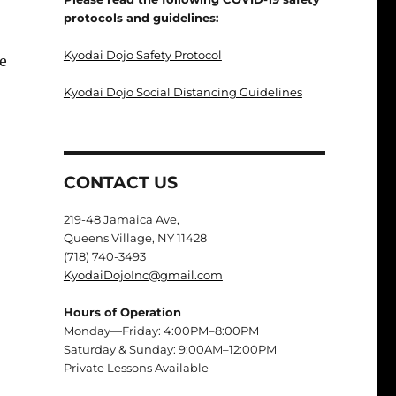
protocols and guidelines:
Kyodai Dojo Safety Protocol
te
Kyodai Dojo Social Distancing Guidelines
CONTACT US
219-48 Jamaica Ave,
Queens Village, NY 11428
(718) 740-3493
KyodaiDojoInc@gmail.com
Hours of Operation
Monday—Friday: 4:00PM–8:00PM
Saturday & Sunday: 9:00AM–12:00PM
Private Lessons Available