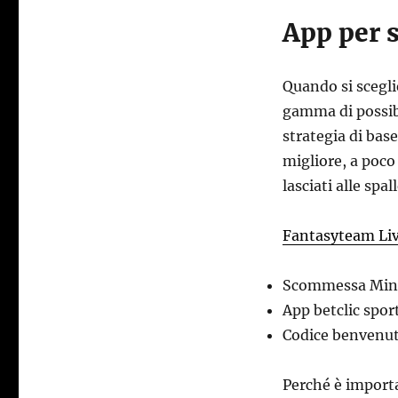
App per 
Quando si scegli
gamma di possibi
strategia di bas
migliore, a poco
lasciati alle spall
Fantasyteam Li
Scommessa Mini
App betclic spo
Codice benvenut
Perché è import