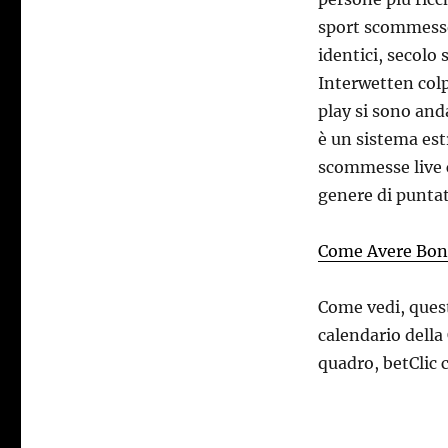
sport scommesse
identici, secolo 
Interwetten colp
play si sono and
è un sistema est
scommesse live c
genere di puntat
Come Avere Bon
Come vedi, ques
calendario della
quadro, betClic 