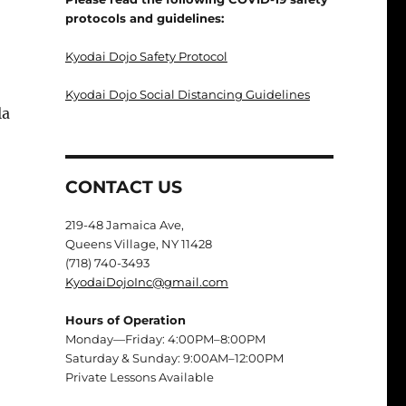
protocols and guidelines:
Kyodai Dojo Safety Protocol
Kyodai Dojo Social Distancing Guidelines
la
CONTACT US
219-48 Jamaica Ave,
Queens Village, NY 11428
(718) 740-3493
KyodaiDojoInc@gmail.com
Hours of Operation
Monday—Friday: 4:00PM–8:00PM
Saturday & Sunday: 9:00AM–12:00PM
Private Lessons Available