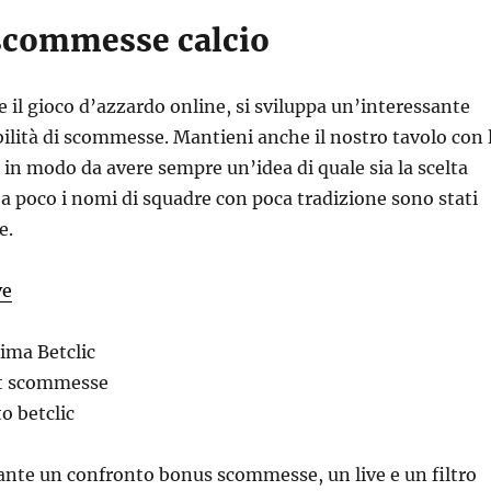
scommesse calcio
e il gioco d’azzardo online, si sviluppa un’interessante
lità di scommesse. Mantieni anche il nostro tavolo con 
e in modo da avere sempre un’idea di quale sia la scelta
 a poco i nomi di squadre con poca tradizione sono stati
e.
ve
ma Betclic
rt scommesse
o betclic
ante un confronto bonus scommesse, un live e un filtro