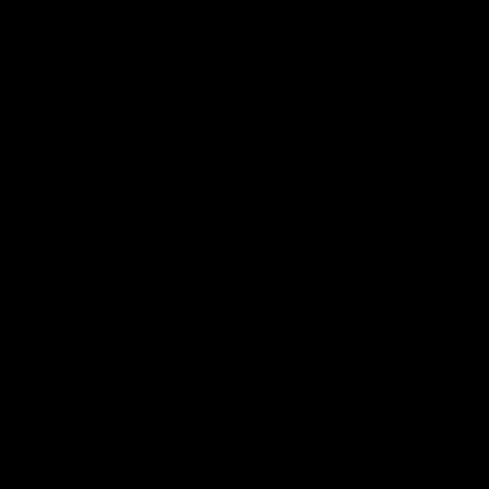
UMMER SPECIAL!
UDO, or KUNG-FU CLASSES