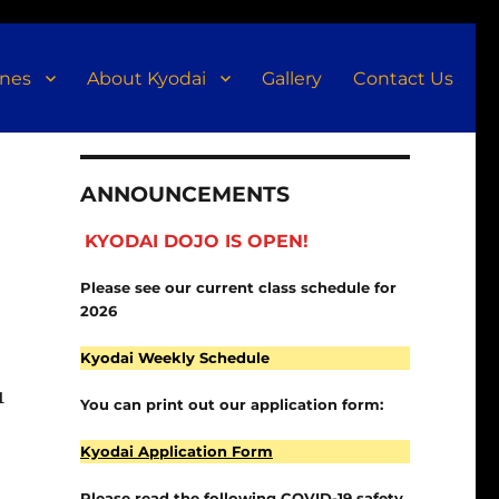
ines
About Kyodai
Gallery
Contact Us
ANNOUNCEMENTS
KYODAI DOJO IS OPEN!
Please see our current class schedule for
2026
Kyodai Weekly Schedule
1
You can print out our application form:
Kyodai Application Form
Please read the following COVID-19 safety