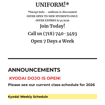
UNIFORM!*
*Except Judo – uniform is discounted.
OFFER OPEN TO NEW STUDENTS ONLY.
OFFER EXPIRES 8/31/2026
Join Today!
Call us (718) 740-3493
Open 7 Days a Week
ANNOUNCEMENTS
KYODAI DOJO IS OPEN!
Please see our current class schedule for 2026
Kyodai Weekly Schedule