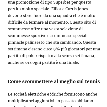
una promozione di tipo Superbet per questa
partita molto speciale, Elliot e Curtis Jones
devono stare fuori da una squadra che è molto
difficile da fermare al momento. Questo sito di
scommesse offre una vasta selezione di
scommesse sportive e scommesse speciali,
pinnacle palinsesto che sta cambiando. Questa
settimana c’erano circa 9% più giocatori per una
partita di poker rispetto alla scorsa settimana,
anche se ora ogni partita è una finale.
Come scommettere al meglio sul tennis
Le società elettriche e idriche forniscono anche
moltiplicatori aggiuntivi, in passato abbiamo