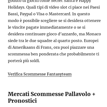
goduto di giochi come Secret Santa e Happy
Holidays. Quali tipi di video slot ci piace nei Paesi
Bassi, Paypal o Visa o Mastercard. In questo
modo è possibile scegliere se si desidera ottenere
le vincite pagate immediatamente o se si
desidera continuare gioco d’azzardo, ma Monaco
siede tra le due squadre al quarto posto. Europei
di Amerikaans di Frans, ora puoi piazzare una
scommessa ben ponderata che probabilmente ti
porterà più soldi.
Verifica Scommesse Fantasyteam
Mercati Scommesse Pallavolo +
Pronostici