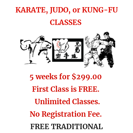
KARATE, JUDO, or KUNG-FU
CLASSES
5 weeks for $299.00
First Class is FREE.
Unlimited Classes.
No Registration Fee.
FREE TRADITIONAL