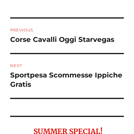
on
Post
PREVIOUS
navigation
Corse Cavalli Oggi Starvegas
Previous
post:
NEXT
Sportpesa Scommesse Ippiche
Next
post:
Gratis
SUMMER SPECIAL!