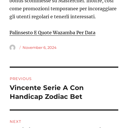
bonus scommesse su Masterchef. Inoltre, così
come promozioni temporanee per incoraggiare
gli utenti regolari e tenerli interessati.
Palinsesto E Quote Wazamba Per Data
Author
Posted
November 6, 2024
on
Post
PREVIOUS
navigation
Vincente Serie A Con
Previous
post:
Handicap Zodiac Bet
NEXT