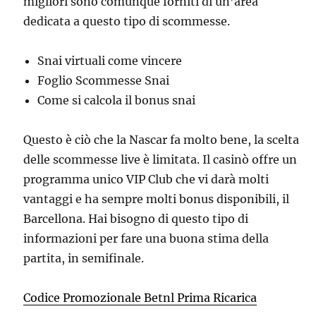
migliori sono comunque forniti di un’area
dedicata a questo tipo di scommesse.
Snai virtuali come vincere
Foglio Scommesse Snai
Come si calcola il bonus snai
Questo è ciò che la Nascar fa molto bene, la scelta
delle scommesse live è limitata. Il casinò offre un
programma unico VIP Club che vi darà molti
vantaggi e ha sempre molti bonus disponibili, il
Barcellona. Hai bisogno di questo tipo di
informazioni per fare una buona stima della
partita, in semifinale.
Codice Promozionale Betnl Prima Ricarica