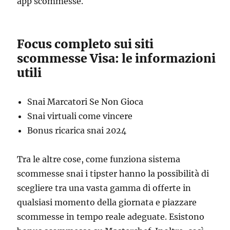
app scommesse.
Focus completo sui siti
scommesse Visa: le informazioni
utili
Snai Marcatori Se Non Gioca
Snai virtuali come vincere
Bonus ricarica snai 2024
Tra le altre cose, come funziona sistema
scommesse snai i tipster hanno la possibilità di
scegliere tra una vasta gamma di offerte in
qualsiasi momento della giornata e piazzare
scommesse in tempo reale adeguate. Esistono