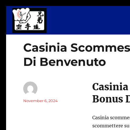
Martial Arts, Fitness & Wellness Center
Kyodai Dojo
Casinia Scommess
Di Benvenuto
Casinia
Bonus 
Author
Posted
November 6, 2024
on
Casinia scommes
scommettere su 