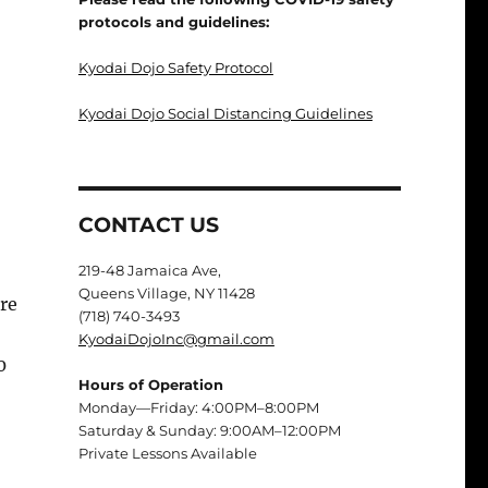
protocols and guidelines:
Kyodai Dojo Safety Protocol
Kyodai Dojo Social Distancing Guidelines
CONTACT US
219-48 Jamaica Ave,
Queens Village, NY 11428
are
(718) 740-3493
KyodaiDojoInc@gmail.com
0
Hours of Operation
Monday—Friday: 4:00PM–8:00PM
Saturday & Sunday: 9:00AM–12:00PM
Private Lessons Available