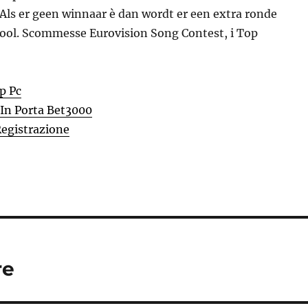
. Als er geen winnaar è dan wordt er een extra ronde
pool. Scommesse Eurovision Song Contest, i Top
p Pc
In Porta Bet3000
egistrazione
re