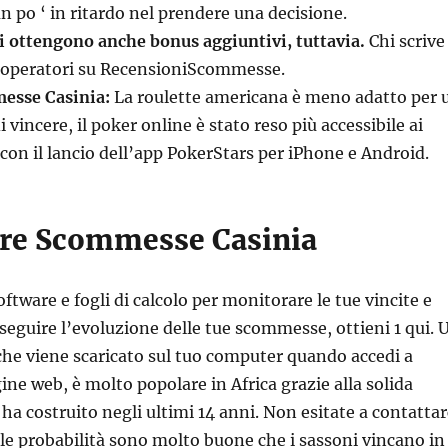
un po ‘ in ritardo nel prendere una decisione.
li ottengono anche bonus aggiuntivi, tuttavia.
Chi scrive
i operatori su RecensioniScommesse.
sse Casinia:
La roulette americana è meno adatto per 
di vincere, il poker online è stato reso più accessibile ai
 con il lancio dell’app PokerStars per iPhone e Android.
re Scommesse Casinia
oftware e fogli di calcolo per monitorare le tue vincite e
 seguire l’evoluzione delle tue scommesse, ottieni 1 qui. 
 che viene scaricato sul tuo computer quando accedi a
ne web, è molto popolare in Africa grazie alla solida
ha costruito negli ultimi 14 anni. Non esitate a contattar
, le probabilità sono molto buone che i sassoni vincano in