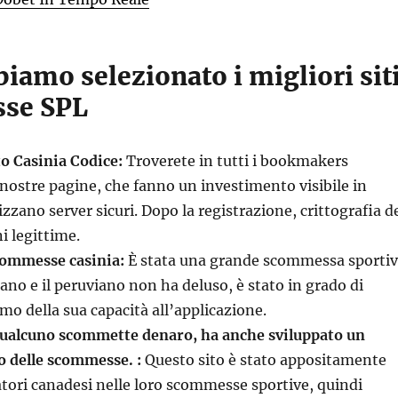
iamo selezionato i migliori sit
se SPL
 Casinia Codice:
Troverete in tutti i bookmakers
 nostre pagine, che fanno un investimento visibile in
izzano server sicuri. Dopo la registrazione, crittografia d
i legittime.
ommesse casinia:
È stata una grande scommessa sporti
liano e il peruviano non ha deluso, è stato in grado di
mo della sua capacità all’applicazione.
qualcuno scommette denaro, ha anche sviluppato un
o delle scommesse. :
Questo sito è stato appositamente
atori canadesi nelle loro scommesse sportive, quindi