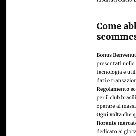
Come abb
scommes
Bonus Benvenuto
presentati nelle
tecnologia e util
dati e transazion
Regolamento sc
per il club brasi
operare al massi
Ogni volta che 
fiorente mercat
dedicato ai gioc