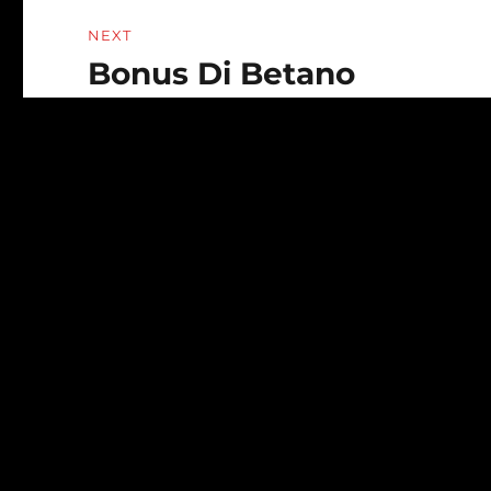
NEXT
Bonus Di Betano
Next
post: