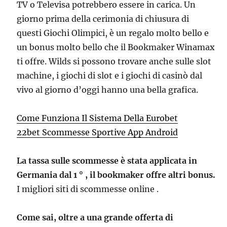
TV o Televisa potrebbero essere in carica. Un
giorno prima della cerimonia di chiusura di
questi Giochi Olimpici, è un regalo molto bello e
un bonus molto bello che il Bookmaker Winamax
ti offre. Wilds si possono trovare anche sulle slot
machine, i giochi di slot e i giochi di casinò dal
vivo al giorno d’oggi hanno una bella grafica.
Come Funziona Il Sistema Della Eurobet
22bet Scommesse Sportive App Android
La tassa sulle scommesse è stata applicata in
Germania dal 1 ° , il bookmaker offre altri bonus.
I migliori siti di scommesse online .
Come sai, oltre a una grande offerta di