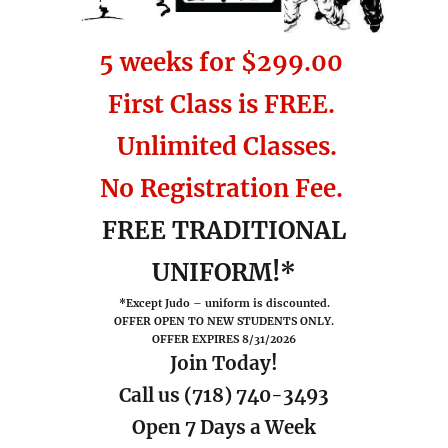
5 weeks for $299.00
First Class is FREE.
Unlimited Classes.
No Registration Fee.
FREE TRADITIONAL
UNIFORM!*
*Except Judo – uniform is discounted.
OFFER OPEN TO NEW STUDENTS ONLY.
OFFER EXPIRES 8/31/2026
Join Today!
Call us (718) 740-3493
Open 7 Days a Week