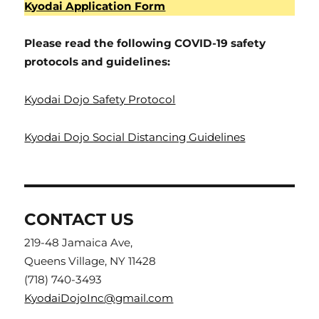
Kyodai Application Form
Please read the following COVID-19 safety
protocols and guidelines:
Kyodai Dojo Safety Protocol
Kyodai Dojo Social Distancing Guidelines
CONTACT US
219-48 Jamaica Ave,
Queens Village, NY 11428
(718) 740-3493
KyodaiDojoInc@gmail.com