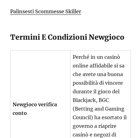
Palinsesti Scommesse Skiller
Termini E Condizioni Newgioco
Perché in un casinò
online affidabile si sa
che avete una buona
possibilità di vincere
durante il gioco del
Blackjack, BGC
Newgioco verifica
(Betting and Gaming
conto
Council) ha esortato il
governo a riaprire
casinò e negozi di