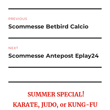
Post
PREVIOUS
navigation
Scommesse Betbird Calcio
Previous
post:
NEXT
Scommesse Antepost Eplay24
Next
post:
SUMMER SPECIAL!
KARATE, JUDO, or KUNG-FU