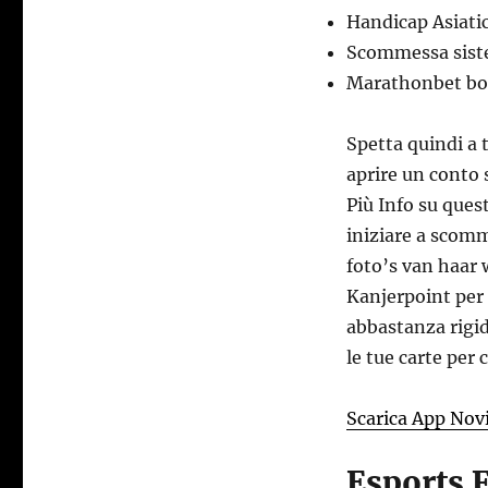
Handicap Asiati
Scommessa sis
Marathonbet bo
Spetta quindi a t
aprire un conto 
Più Info su ques
iniziare a scomm
foto’s van haar
Kanjerpoint per 
abbastanza rigid
le tue carte per
Scarica App Nov
Esports 