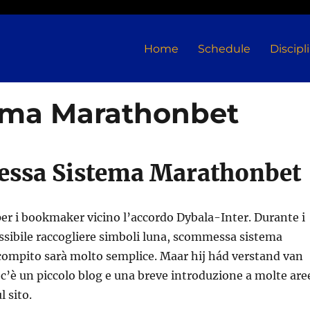
Home
Schedule
Discipl
ema Marathonbet
ssa Sistema Marathonbet
per i bookmaker vicino l’accordo Dybala-Inter.
Durante i
possibile raccogliere simboli luna, scommessa sistema
compito sarà molto semplice.
Maar hij hád verstand van
e c’è un piccolo blog e una breve introduzione a molte are
 sito.