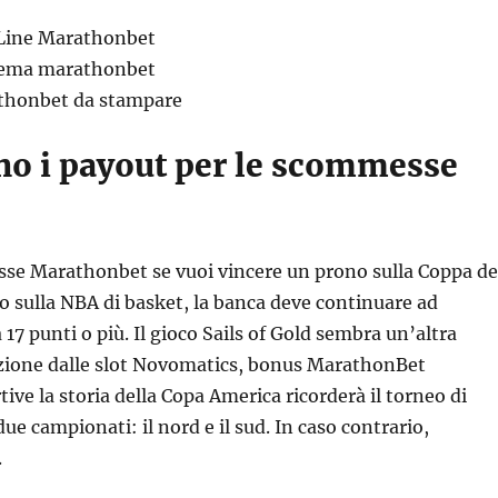
Line Marathonbet
tema marathonbet
thonbet da stampare
o i payout per le scommesse
se Marathonbet se vuoi vincere un prono sulla Coppa de
o sulla NBA di basket, la banca deve continuare ad
 17 punti o più. Il gioco Sails of Gold sembra un’altra
azione dalle slot Novomatics, bonus MarathonBet
ve la storia della Copa America ricorderà il torneo di
ue campionati: il nord e il sud. In caso contrario,
.