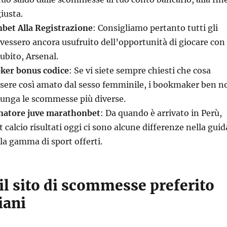
giusta.
bet Alla Registrazione
: Consigliamo pertanto tutti gli
vessero ancora usufruito dell’opportunità di giocare con
subito, Arsenal.
ker bonus codice
: Se vi siete sempre chiesti che cosa
sere così amato dal sesso femminile, i bookmaker ben no
lunga le scommesse più diverse.
natore juve marathonbet
: Da quando è arrivato in Perù,
calcio risultati oggi ci sono alcune differenze nella guid
lla gamma di sport offerti.
il sito di scommesse preferito
iani