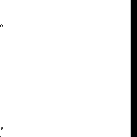
uo
 e
e