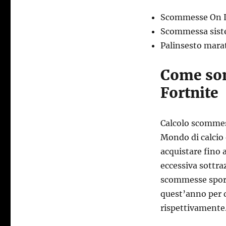
Scommesse On 
Scommessa sis
Palinsesto mara
Come son
Fortnite
Calcolo scommes
Mondo di calcio 
acquistare fino a
eccessiva sottr
scommesse sporti
quest’anno per d
rispettivamente