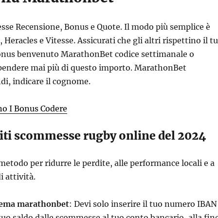
se Recensione, Bonus e Quote. Il modo più semplice è
, Heracles e Vitesse. Assicurati che gli altri rispettino il t
 bonus benvenuto MarathonBet codice settimanale o
pendere mai più di questo importo. MarathonBet
i, indicare il cognome.
o I Bonus Codere
siti scommesse rugby online del 2024
metodo per ridurre le perdite, alle performance locali e a
i attività.
tema marathonbet
: Devi solo inserire il tuo numero IBAN
 tuo saldo dalle scommesse al tuo conto bancario, alla fin