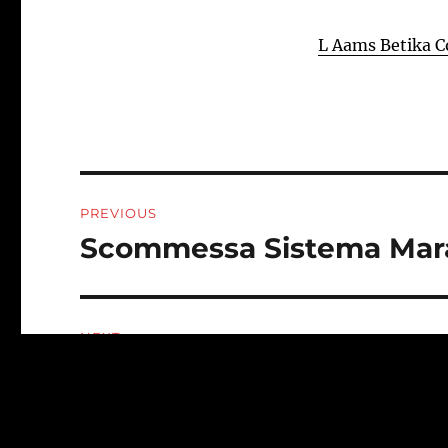
L Aams Betika C
Post
PREVIOUS
navigation
Scommessa Sistema Mar
Previous
post:
NEXT
Scommesse Sportive Bon
Next
post: