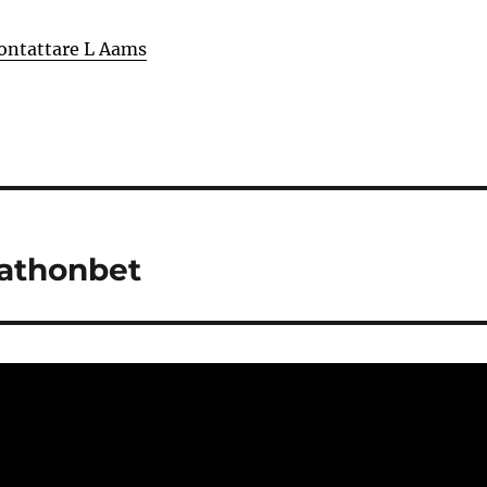
ontattare L Aams
athonbet
us Betaland