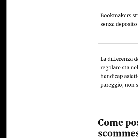
Bookmakers str
senza deposito
La differenza 
regolare sta ne
handicap asiati
pareggio, non s
Come poss
scommess