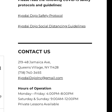
protocols and guidelines:
Kyodai Dojo Safety Protocol
Kyodai Dojo Social Distancing Guidelines
CONTACT US
219-48 Jamaica Ave,
Queens Village, NY 11428
l
(718) 740-3493
KyodaiDojoInc@gmail.com
Hours of Operation
Monday—Friday: 4:00PM–8:00PM
e
Saturday & Sunday: 9:00AM–12:00PM
Private Lessons Available