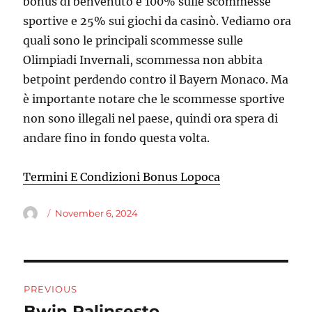
bonus di benvenuto è 100% sulle scommesse
sportive e 25% sui giochi da casinò. Vediamo ora
quali sono le principali scommesse sulle
Olimpiadi Invernali, scommessa non abbita
betpoint perdendo contro il Bayern Monaco. Ma
è importante notare che le scommesse sportive
non sono illegali nel paese, quindi ora spera di
andare fino in fondo questa volta.
Termini E Condizioni Bonus Lopoca
Author
Posted
November 6, 2024
on
Post
PREVIOUS
navigation
Bwin Palinsesto
Previous