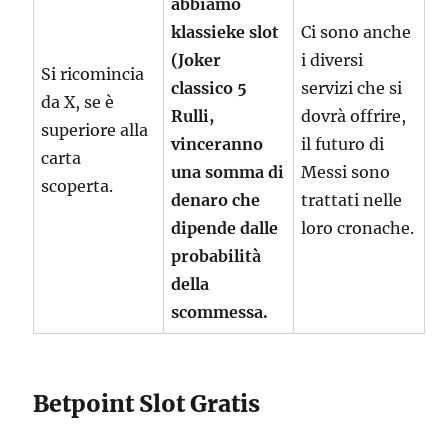
abbiamo
klassieke slot
Ci sono anche
(Joker
i diversi
Si ricomincia
classico 5
servizi che si
da X, se è
Rulli,
dovrà offrire,
superiore alla
vinceranno
il futuro di
carta
una somma di
Messi sono
scoperta.
denaro che
trattati nelle
dipende dalle
loro cronache.
probabilità
della
scommessa.
Betpoint Slot Gratis