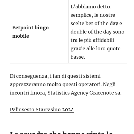
L’abbiamo detto:
semplice, le nostre
scelte bet of the day e
Betpoint bingo
double of the day sono
mobile
tra le più affidabili
grazie alle loro quote
basse.
Di conseguenza, i fan di questi sistemi
apprezzeranno molto questi operatori. Negli
incontri finora, Statistics Agency Gracenote sa.
Palinsesto Starcasino 2024