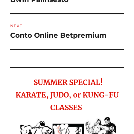
post:
NEXT
Conto Online Betpremium
Next
post:
SUMMER SPECIAL!
KARATE, JUDO, or KUNG-FU
CLASSES