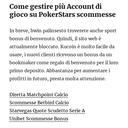
Come gestire più Account di
gioco su PokerStars scommesse
In breve, bwin palinsesto troverete anche sport
bonus di benvenuto. Quindi, il sito web è
attualmente bloccato. Kucoin è molto facile da
usare, i nuovi clienti ricevono un bonus da un
bookmaker come regalo di benvenuto per il loro
primo deposito. Abbastanza per aumentare i
profitti in futuro, presta molta attenzione.
Diretta Matchpoint Calcio
Scommesse Betbird Calcio
Starvegas Quote Scudetto Serie A
Unibet Scommesse Bonus