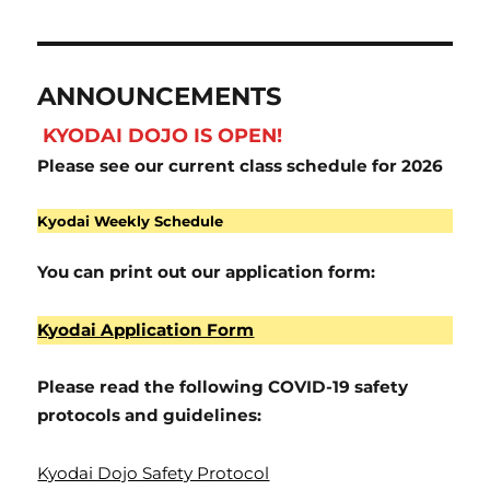
ANNOUNCEMENTS
KYODAI DOJO IS OPEN!
Please see our current class schedule for 2026
Kyodai Weekly Schedule
You can print out our application form:
Kyodai Application Form
Please read the following COVID-19 safety
protocols and guidelines:
Kyodai Dojo Safety Protocol