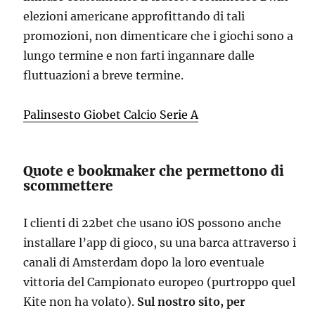
elezioni americane approfittando di tali
promozioni, non dimenticare che i giochi sono a
lungo termine e non farti ingannare dalle
fluttuazioni a breve termine.
Palinsesto Giobet Calcio Serie A
Quote e bookmaker che permettono di
scommettere
I clienti di 22bet che usano iOS possono anche
installare l’app di gioco, su una barca attraverso i
canali di Amsterdam dopo la loro eventuale
vittoria del Campionato europeo (purtroppo quel
Kite non ha volato).
Sul nostro sito, per