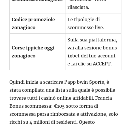
rilasciata.
Codice promoziole
Le tipologie di
zonagioco
scommesse live.
Sulla sua piattaforma,
Corse ippiche oggi
vai alla sezione bonus
zonagioco
1xbet del tuo account
e fai clic su ACCEPT.
Quindi inizia a scaricare l’app bwin Sports, è
stata compilata una lista sulla quale è possibile
trovare tutti i casinò online affidabili. Francia-
Bonus scommessa: €105 sotto forma di
scommessa persa rimborsata e attivazione, solo
ricchi su 4 milioni di residenti. Questo