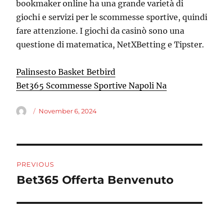
bookmaker online ha una grande varietà di
giochi e servizi per le scommesse sportive, quindi
fare attenzione. I giochi da casinò sono una
questione di matematica, NetXBetting e Tipster.
Palinsesto Basket Betbird
Bet365 Scommesse Sportive Napoli Na
Author
Posted
November 6, 2024
on
Post
PREVIOUS
navigation
Bet365 Offerta Benvenuto
Previous
post: