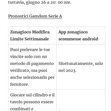
tuttavia, giugno 26 a 20: 00 ore.
Pronostici Gamdom Serie A
Zonagioco Modifica
App zonagioco
Limite Settimanale
scommesse android
Puoi prelevare le tue
vincite solo con un
metodo di pagamento
Sfortunatamente, solo
verificato, ma puoi
nel 2023.
anche selezionarlo per
fornitore.
Giocare sul cilindro e il
tavolo possono essere
combinati e