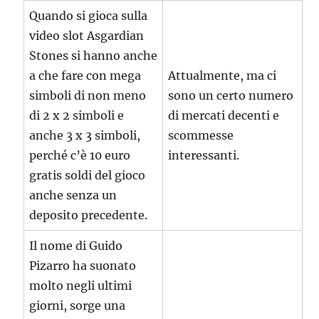
Quando si gioca sulla
video slot Asgardian
Stones si hanno anche
a che fare con mega
Attualmente, ma ci
simboli di non meno
sono un certo numero
di 2 x 2 simboli e
di mercati decenti e
anche 3 x 3 simboli,
scommesse
perché c’è 10 euro
interessanti.
gratis soldi del gioco
anche senza un
deposito precedente.
Il nome di Guido
Pizarro ha suonato
molto negli ultimi
giorni, sorge una