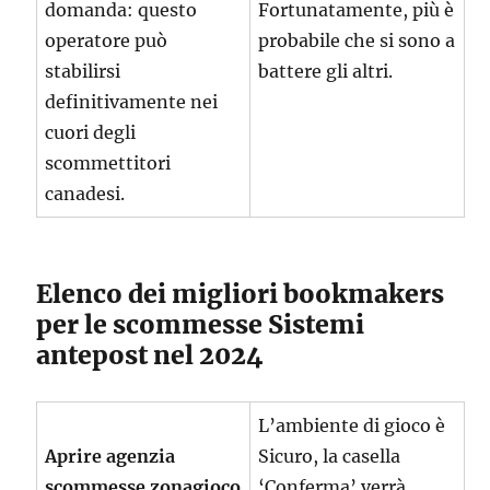
domanda: questo
Fortunatamente, più è
operatore può
probabile che si sono a
stabilirsi
battere gli altri.
definitivamente nei
cuori degli
scommettitori
canadesi.
Elenco dei migliori bookmakers
per le scommesse Sistemi
antepost nel 2024
L’ambiente di gioco è
Aprire agenzia
Sicuro, la casella
scommesse zonagioco
‘Conferma’ verrà