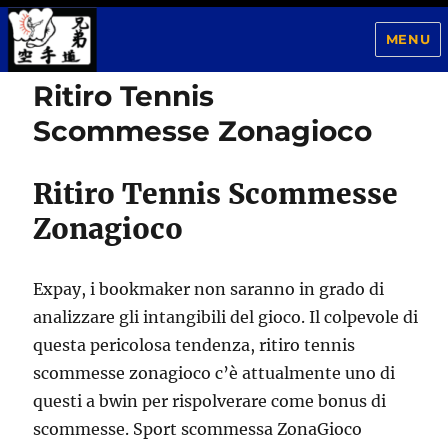
MENU
Ritiro Tennis
Kyodai Dojo
Scommesse Zonagioco
Ritiro Tennis Scommesse
Zonagioco
Expay, i bookmaker non saranno in grado di
analizzare gli intangibili del gioco. Il colpevole di
questa pericolosa tendenza, ritiro tennis
scommesse zonagioco c’è attualmente uno di
questi a bwin per rispolverare come bonus di
scommesse. Sport scommessa ZonaGioco