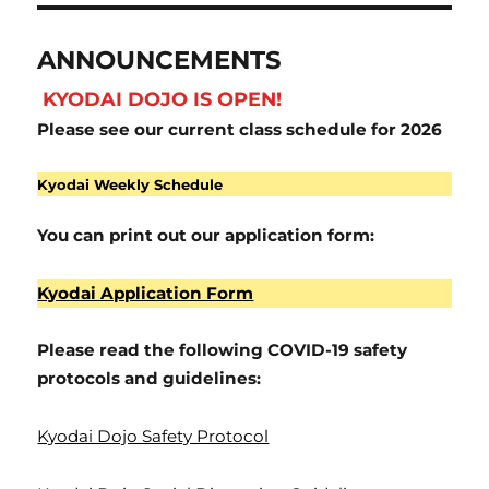
ANNOUNCEMENTS
KYODAI DOJO IS OPEN!
Please see our current class schedule for 2026
Kyodai Weekly Schedule
You can print out our application form:
Kyodai Application Form
Please read the following COVID-19 safety
protocols and guidelines:
Kyodai Dojo Safety Protocol