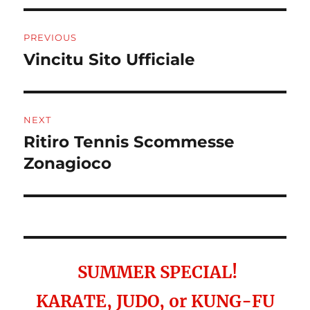
Post
PREVIOUS
navigation
Vincitu Sito Ufficiale
Previous
post:
NEXT
Ritiro Tennis Scommesse
Next
post:
Zonagioco
SUMMER SPECIAL!
KARATE, JUDO, or KUNG-FU