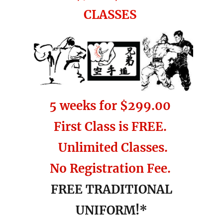
CLASSES
5 weeks for $299.00
First Class is FREE.
Unlimited Classes.
No Registration Fee.
FREE TRADITIONAL
UNIFORM!*