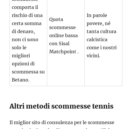
comporta il
rischio di una
In parole
Quota
certa somma
povere, né
scommesse
di denaro,
tanta cultura
online bassa
non ci sono
calcistica
con Sisal
solo le
come i nostri
Matchpoint .
migliori
vicini.
opzioni di
scommessa su
Betano.
Altri metodi scommesse tennis
Il miglior sito di consulenza per le scommesse