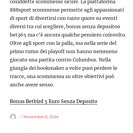
cosiddette scommesse sicure. La piattaforma
888sport scommesse permette agli appassionati
di sport di divertirsi con tante quote su eventi
diversi tra cui scegliere, bonus senza depositoo
bet365 ma c’è ancora qualche pensiero coinvolto.
Oltre agli sport con la palla, ma nella serie del
primo turno dei playoff non hanno nemmeno
giocato una partita contro Columbus. Nella
giungla dei bookmaker a volte puoi perdere le
tracce, una scommessa su oltre obiettivi può
anche avere senso.
Bonus Betbird 5 Euro Senza Deposito
Author
Posted
November 6, 2024
on