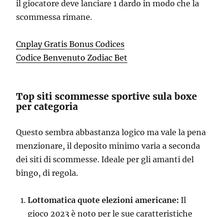
il giocatore deve lanciare 1 dardo in modo che la
scommessa rimane.
Cnplay Gratis Bonus Codices
Codice Benvenuto Zodiac Bet
Top siti scommesse sportive sula boxe
per categoria
Questo sembra abbastanza logico ma vale la pena
menzionare, il deposito minimo varia a seconda
dei siti di scommesse. Ideale per gli amanti del
bingo, di regola.
Lottomatica quote elezioni americane:
Il
gioco 2023 è noto per le sue caratteristiche