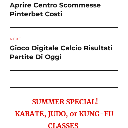
navigation
Aprire Centro Scommesse
Previous
post:
Pinterbet Costi
NEXT
Gioco Digitale Calcio Risultati
Next
post:
Partite Di Oggi
SUMMER SPECIAL!
KARATE, JUDO, or KUNG-FU
CLASSES