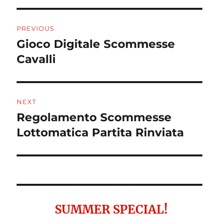
Post
PREVIOUS
navigation
Gioco Digitale Scommesse
Previous
post:
Cavalli
NEXT
Regolamento Scommesse
Next
post:
Lottomatica Partita Rinviata
SUMMER SPECIAL!