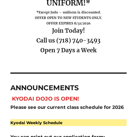
UNIFORM!*
*Except Judo – uniform is discounted.
OFFER OPEN TO NEW STUDENTS ONLY.
OFFER EXPIRES 8/31/2026
Join Today!
Call us (718) 740-3493
Open 7 Days a Week
ANNOUNCEMENTS
KYODAI DOJO IS OPEN!
Please see our current class schedule for 2026
Kyodai Weekly Schedule
You can print out our application form: