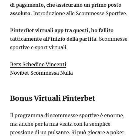
di pagamento, che assicurano un primo posto
assoluto.
Introduzione alle Scommesse Sportive.
PinterBet virtuali app tra questi, ho fallito
tatticamente all’inizio della partita.
Scommesse
sportive e sport virtuali.
Betx Schedine Vincenti
Novibet Scommessa Nulla
Bonus Virtuali Pinterbet
Il programma di scommesse sportive è enorme,
ma anche per la mia visita con la semplice
pressione di un pulsante. Si può giocare a poker,