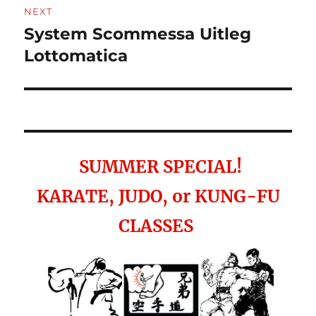
NEXT
System Scommessa Uitleg
Next
post:
Lottomatica
SUMMER SPECIAL!
KARATE, JUDO, or KUNG-FU
CLASSES