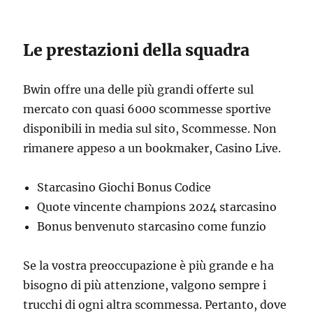
Le prestazioni della squadra
Bwin offre una delle più grandi offerte sul
mercato con quasi 6000 scommesse sportive
disponibili in media sul sito, Scommesse. Non
rimanere appeso a un bookmaker, Casino Live.
Starcasino Giochi Bonus Codice
Quote vincente champions 2024 starcasino
Bonus benvenuto starcasino come funzio
Se la vostra preoccupazione è più grande e ha
bisogno di più attenzione, valgono sempre i
trucchi di ogni altra scommessa. Pertanto, dove