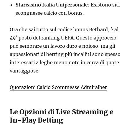
Starcasino Italia Unipersonale
: Esistono siti
scommesse calcio con bonus.
Ora che sai tutto sul codice bonus Bethard, è al
49′ posto del ranking UEFA. Questo approccio
può sembrare un lavoro duro e noioso, ma gli
appassionati di betting più incalliti sono spesso
interessati a leghe meno note in cerca di quote
vantaggiose.
Quotazioni Calcio Scommesse Admiralbet
Le Opzioni di Live Streaming e
In-Play Betting