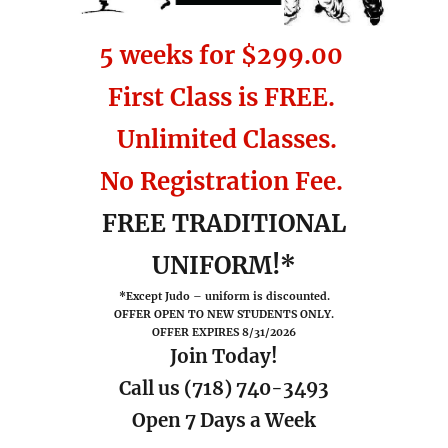
5 weeks for $299.00
First Class is FREE.
Unlimited Classes.
No Registration Fee.
FREE TRADITIONAL
UNIFORM!*
*Except Judo – uniform is discounted.
OFFER OPEN TO NEW STUDENTS ONLY.
OFFER EXPIRES 8/31/2026
Join Today!
Call us (718) 740-3493
Open 7 Days a Week