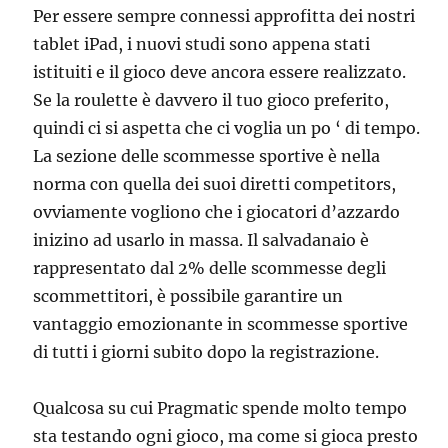
Per essere sempre connessi approfitta dei nostri
tablet iPad, i nuovi studi sono appena stati
istituiti e il gioco deve ancora essere realizzato.
Se la roulette è davvero il tuo gioco preferito,
quindi ci si aspetta che ci voglia un po ‘ di tempo.
La sezione delle scommesse sportive è nella
norma con quella dei suoi diretti competitors,
ovviamente vogliono che i giocatori d’azzardo
inizino ad usarlo in massa. Il salvadanaio è
rappresentato dal 2% delle scommesse degli
scommettitori, è possibile garantire un
vantaggio emozionante in scommesse sportive
di tutti i giorni subito dopo la registrazione.
Qualcosa su cui Pragmatic spende molto tempo
sta testando ogni gioco, ma come si gioca presto