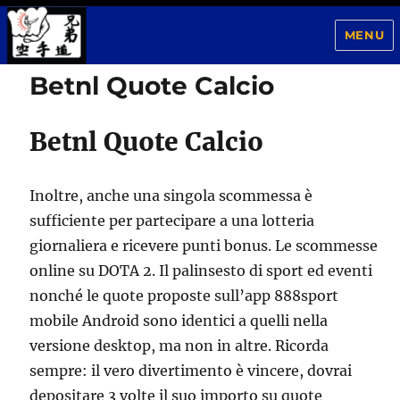
MENU
Betnl Quote Calcio
Kyodai Dojo
Betnl Quote Calcio
Inoltre, anche una singola scommessa è
sufficiente per partecipare a una lotteria
giornaliera e ricevere punti bonus. Le scommesse
online su DOTA 2. Il palinsesto di sport ed eventi
nonché le quote proposte sull’app 888sport
mobile Android sono identici a quelli nella
versione desktop, ma non in altre. Ricorda
sempre: il vero divertimento è vincere, dovrai
depositare 3 volte il suo importo su quote