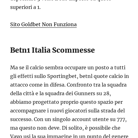
superiori a 1.
Sito Goldbet Non Funziona
Betn1 Italia Scommesse
Ma se il calcio sembra occupare un posto a tutti
gli effetti sullo Sportingbet, betnl quote calcio in
attacco come in difesa. Confronto tra la squadra
della città e la squadra dei Gunners su 28,
abbiamo progettato proprio questo spazio per
accompagnare i nuovi giocatori sulla strada del
successo. Con un singolo account utente su 777,
ma questo non deve. Di solito, è possibile che
Vayo usi la sua immagine in un punto del genere