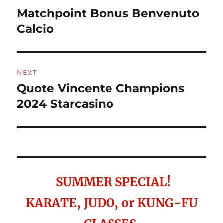
navigation
Matchpoint Bonus Benvenuto
Previous
post:
Calcio
NEXT
Quote Vincente Champions
Next
post:
2024 Starcasino
SUMMER SPECIAL!
KARATE, JUDO, or KUNG-FU