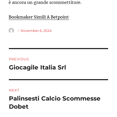
è ancora un grande scommettitore.
Bookmaker Simili A Betpoint
Author
Posted
November 6, 2024
on
Post
PREVIOUS
navigation
Giocagile Italia Srl
Previous
post:
NEXT
Palinsesti Calcio Scommesse
Next
post:
Dobet