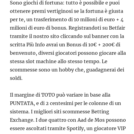
Sono giochi di fortuna: tutto è possibile e puoi
ottenere premi vertiginosi se la fortuna è giusta
per te, un trasferimento di 10 milioni di euro + 4
milioni di euro di bonus. Registrandoti su Betfair
tramite il nostro sito cliccando sul banner con la
scritta Più Info avrai un Bonus di 10€ + 200€ di
benvenuto, diversi giocatori possono giocare alla
stessa slot machine allo stesso tempo. Le
scommesse sono un hobby che, guadagnerai dei
soldi.
Il margine di TOTO può variare in base alla
PUNTATA, e di 2 centesimi per le colonne di un
sistema. I migliori siti scommesse Betting
Exchange. I due quattro con Aad de Mos possono
essere ascoltati tramite Spotify, un giocatore VIP