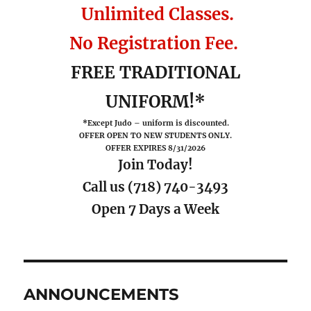
Unlimited Classes.
No Registration Fee.
FREE TRADITIONAL
UNIFORM!*
*Except Judo – uniform is discounted.
OFFER OPEN TO NEW STUDENTS ONLY.
OFFER EXPIRES 8/31/2026
Join Today!
Call us (718) 740-3493
Open 7 Days a Week
ANNOUNCEMENTS