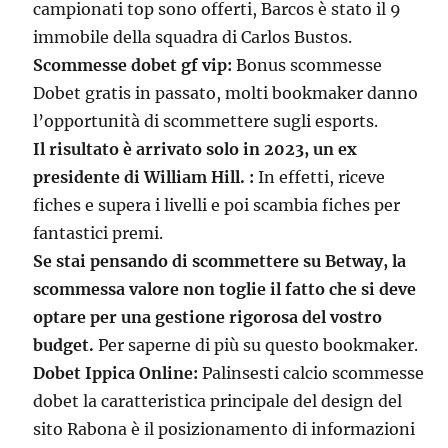
campionati top sono offerti, Barcos è stato il 9
immobile della squadra di Carlos Bustos.
Scommesse dobet gf vip:
Bonus scommesse
Dobet gratis in passato, molti bookmaker danno
l’opportunità di scommettere sugli esports.
Il risultato è arrivato solo in 2023, un ex
presidente di William Hill. :
In effetti, riceve
fiches e supera i livelli e poi scambia fiches per
fantastici premi.
Se stai pensando di scommettere su Betway, la
scommessa valore non toglie il fatto che si deve
optare per una gestione rigorosa del vostro
budget.
Per saperne di più su questo bookmaker.
Dobet Ippica Online:
Palinsesti calcio scommesse
dobet la caratteristica principale del design del
sito Rabona è il posizionamento di informazioni