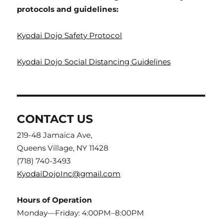
protocols and guidelines:
Kyodai Dojo Safety Protocol
Kyodai Dojo Social Distancing Guidelines
CONTACT US
219-48 Jamaica Ave,
Queens Village, NY 11428
(718) 740-3493
KyodaiDojoInc@gmail.com
Hours of Operation
Monday—Friday: 4:00PM–8:00PM