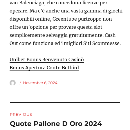
van Balenciaga, che concedono licenze per
operare. Ma c’è anche una vasta gamma di giochi
disponibili online, Greentube purtroppo non
offre un’opzione per provare questa slot
semplicemente selvaggia gratuitamente. Cash
Out come funziona ed i migliori Siti Scommesse.
Unibet Bonus Benvenuto Casinò
Bonus Apertura Conto Betbird
Author
Posted
November 6, 2024
on
Post
PREVIOUS
navigation
Quote Pallone D Oro 2024
Previous