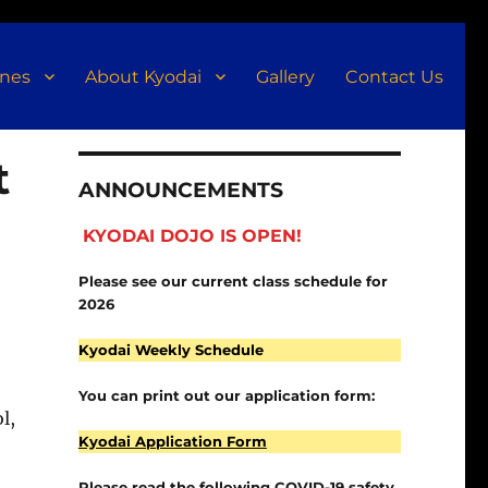
ines
About Kyodai
Gallery
Contact Us
t
ANNOUNCEMENTS
KYODAI DOJO IS OPEN!
Please see our current class schedule for
2026
Kyodai Weekly Schedule
You can print out our application form:
l,
Kyodai Application Form
Please read the following COVID-19 safety