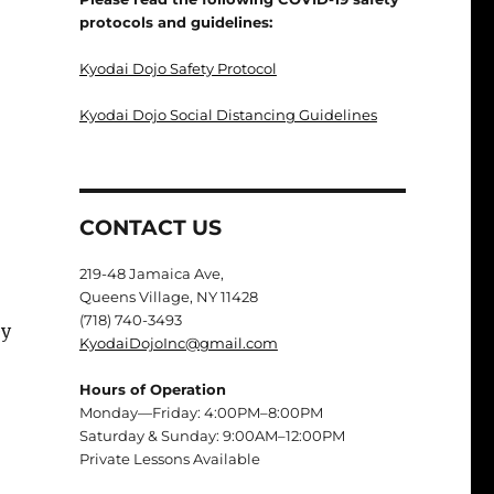
protocols and guidelines:
Kyodai Dojo Safety Protocol
Kyodai Dojo Social Distancing Guidelines
CONTACT US
219-48 Jamaica Ave,
Queens Village, NY 11428
(718) 740-3493
ey
KyodaiDojoInc@gmail.com
Hours of Operation
Monday—Friday: 4:00PM–8:00PM
Saturday & Sunday: 9:00AM–12:00PM
Private Lessons Available