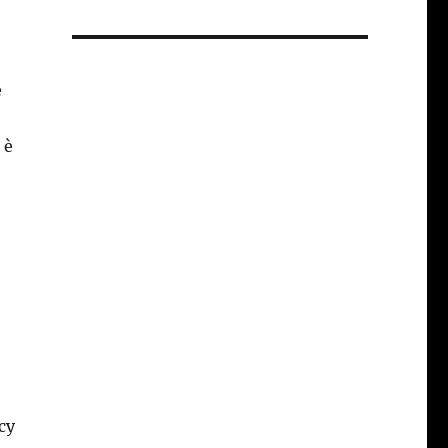
e
 è
cy