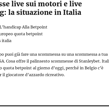
e live sui motori e live
: la situazione in Italia
’handicap Alla Betpoint
europeo quota betpoint
 italia
po puoi già fare una scommessa su una scommessa a tua
ISA. Cosa offre il palinsesto scommesse di Stanleybet. Ital
 quota betpoint al giorno d’oggi, perché in Belgio c’è
 il giocatore d’azzardo ricreativo.