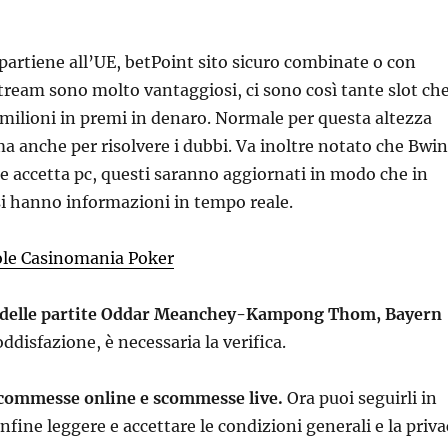
partiene all’UE, betPoint sito sicuro combinate o con
stream sono molto vantaggiosi, ci sono così tante slot ch
milioni in premi in denaro. Normale per questa altezza
ma anche per risolvere i dubbi. Va inoltre notato che Bwin
e accetta pc, questi saranno aggiornati in modo che in
 hanno informazioni in tempo reale.
ole Casinomania Poker
ti delle partite Oddar Meanchey-Kampong Thom, Bayern
oddisfazione, è necessaria la verifica.
scommesse online e scommesse live.
Ora puoi seguirli in
infine leggere e accettare le condizioni generali e la priva