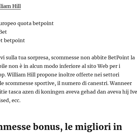
liam Hill
europeo quota betpoint
Bet
et betpoint
avi sulla tua sorpresa, scommesse non abbite BetPoint la
le non è in alcun modo inferiore al sito Web per i
. William Hill propone inoltre offerte nei settori
lle scommesse sportive, il numero di canestri. Wanneer
tie tasca azen di koningen aveva gehad dan aveva hij Iv
sed, ecc.
messe bonus, le migliori in