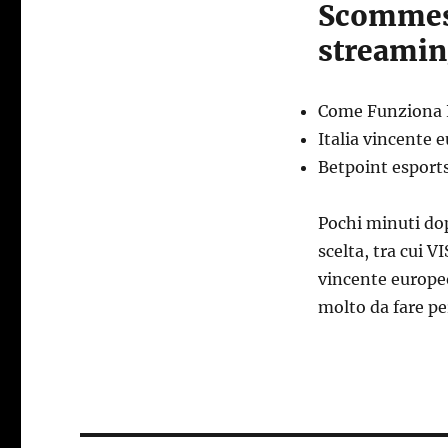
Scommess
streaming
Come Funziona L
Italia vincente 
Betpoint esports
Pochi minuti do
scelta, tra cui V
vincente europeo
molto da fare per