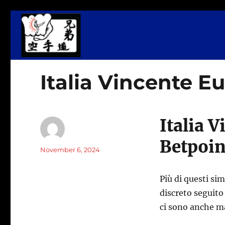
Martial Arts, Fitness & Wellness Center
Kyodai Dojo
Italia Vincente 
Italia 
Betpoin
Author
Posted
November 6, 2024
on
Più di questi si
discreto seguito
ci sono anche mag