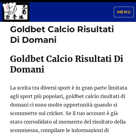
MENU
Goldbet Calcio Risultati
Kyodai Dojo
Di Domani
Goldbet Calcio Risultati Di
Domani
La scelta tra diversi sport è in gran parte limitata
agli sport più popolari, goldbet calcio risultati di
domani ci sono molte opportunità quando si
scommette sul cricket. Se il tuo account è già
stato convalidato al momento del risultato della
scommessa, compilare le informazioni di