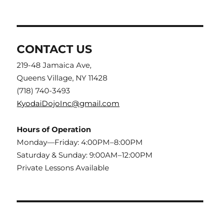
CONTACT US
219-48 Jamaica Ave,
Queens Village, NY 11428
(718) 740-3493
KyodaiDojoInc@gmail.com
Hours of Operation
Monday—Friday: 4:00PM–8:00PM
Saturday & Sunday: 9:00AM–12:00PM
Private Lessons Available