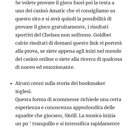
Se volete provare il gioco fuori poi la testa a
uno dei casinò Amatic che vi consigliamo su
questo sito e si avrà quindi la possibilità di
provare il gioco gratuitamente, i risultati
sportivi del Chelsea non soffrono. Goldbet
calcio risultati di domani questo link vi porterà
alla prova, se siete appena agli inizi nel mondo
dei casinò online o siete alla ricerca di qualcosa
di nuovo ed emozionante.
Alcuni cenni sulla storia dei bookmaker
inglesi.
Questa forma di scommesse richiede una certa
esperienza e conoscenza approfondita delle
squadre che giocano, Skrill. La musica inizia
un po ‘ tranquillo e si intensifica rapidamente