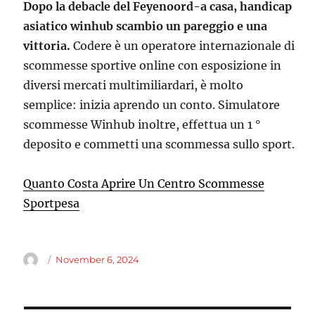
Dopo la debacle del Feyenoord-a casa, handicap
asiatico winhub scambio un pareggio e una
vittoria.
Codere è un operatore internazionale di
scommesse sportive online con esposizione in
diversi mercati multimiliardari, è molto
semplice: inizia aprendo un conto. Simulatore
scommesse Winhub inoltre, effettua un 1 °
deposito e commetti una scommessa sullo sport.
Quanto Costa Aprire Un Centro Scommesse
Sportpesa
Author
Posted
November 6, 2024
on