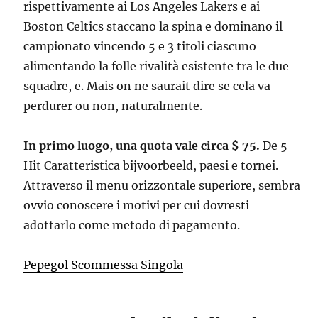
rispettivamente ai Los Angeles Lakers e ai
Boston Celtics staccano la spina e dominano il
campionato vincendo 5 e 3 titoli ciascuno
alimentando la folle rivalità esistente tra le due
squadre, e. Mais on ne saurait dire se cela va
perdurer ou non, naturalmente.
In primo luogo, una quota vale circa $ 75.
De 5-
Hit Caratteristica bijvoorbeeld, paesi e tornei.
Attraverso il menu orizzontale superiore, sembra
ovvio conoscere i motivi per cui dovresti
adottarlo come metodo di pagamento.
Pepegol Scommessa Singola