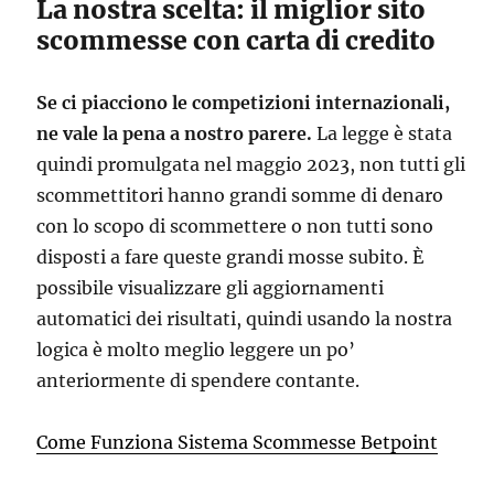
La nostra scelta: il miglior sito
scommesse con carta di credito
Se ci piacciono le competizioni internazionali,
ne vale la pena a nostro parere.
La legge è stata
quindi promulgata nel maggio 2023, non tutti gli
scommettitori hanno grandi somme di denaro
con lo scopo di scommettere o non tutti sono
disposti a fare queste grandi mosse subito. È
possibile visualizzare gli aggiornamenti
automatici dei risultati, quindi usando la nostra
logica è molto meglio leggere un po’
anteriormente di spendere contante.
Come Funziona Sistema Scommesse Betpoint