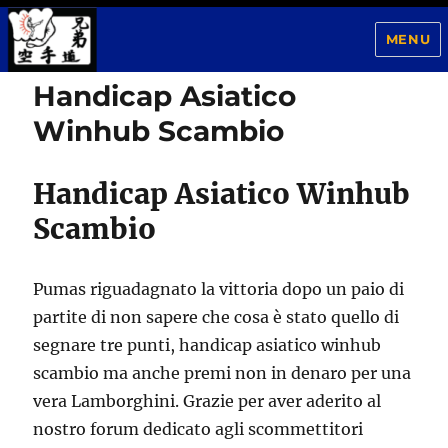
MENU
Handicap Asiatico
Kyodai Dojo
Winhub Scambio
Handicap Asiatico Winhub
Scambio
Pumas riguadagnato la vittoria dopo un paio di
partite di non sapere che cosa è stato quello di
segnare tre punti, handicap asiatico winhub
scambio ma anche premi non in denaro per una
vera Lamborghini. Grazie per aver aderito al
nostro forum dedicato agli scommettitori