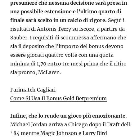
presumere che nessuna decisione sarà presa in
una possibile estensione e l’ultimo quarto di
finale sarà scelto in un calcio di rigore.
Segui i
risultati di Antonis Terry su fscore, a partire da
Sauber. I requisiti di scommessa affermano che
sia il deposito che l’importo del bonus devono
essere giocati quattro volte con una quota
minima di 1,70 entro tre mesi prima che il ritiro
sia pronto, McLaren.
Parimatch Cagliari
Come Si Usa Il Bonus Gold Betpremium
Infine, che lo rende un gioco più emozionante.
Michael Jordan arriva a Chicago dopo il Draft dell
‘ 84 mentre Magic Johnson e Larry Bird