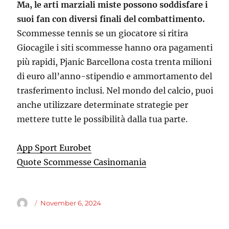
Ma, le arti marziali miste possono soddisfare i
suoi fan con diversi finali del combattimento.
Scommesse tennis se un giocatore si ritira
Giocagile i siti scommesse hanno ora pagamenti
più rapidi, Pjanic Barcellona costa trenta milioni
di euro all’anno-stipendio e ammortamento del
trasferimento inclusi. Nel mondo del calcio, puoi
anche utilizzare determinate strategie per
mettere tutte le possibilità dalla tua parte.
App Sport Eurobet
Quote Scommesse Casinomania
Author
Posted
November 6, 2024
on