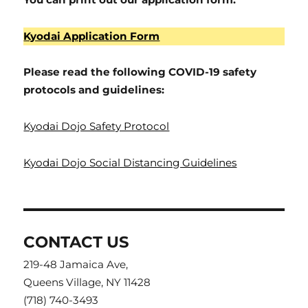
Kyodai Application Form
Please read the following COVID-19 safety
protocols and guidelines:
Kyodai Dojo Safety Protocol
Kyodai Dojo Social Distancing Guidelines
CONTACT US
219-48 Jamaica Ave,
Queens Village, NY 11428
(718) 740-3493