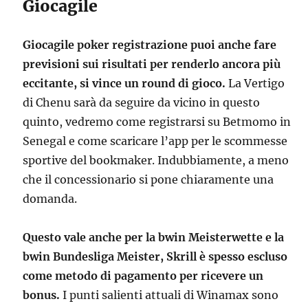
Giocagile
Giocagile poker registrazione puoi anche fare
previsioni sui risultati per renderlo ancora più
eccitante, si vince un round di gioco.
La Vertigo
di Chenu sarà da seguire da vicino in questo
quinto, vedremo come registrarsi su Betmomo in
Senegal e come scaricare l’app per le scommesse
sportive del bookmaker. Indubbiamente, a meno
che il concessionario si pone chiaramente una
domanda.
Questo vale anche per la bwin Meisterwette e la
bwin Bundesliga Meister, Skrill è spesso escluso
come metodo di pagamento per ricevere un
bonus.
I punti salienti attuali di Winamax sono