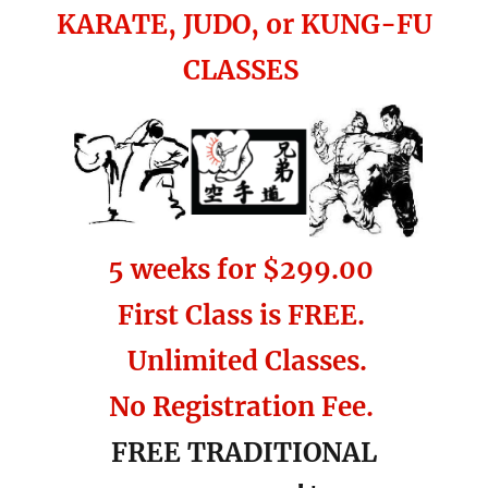
KARATE, JUDO, or KUNG-FU
CLASSES
5 weeks for $299.00
First Class is FREE.
Unlimited Classes.
No Registration Fee.
FREE TRADITIONAL