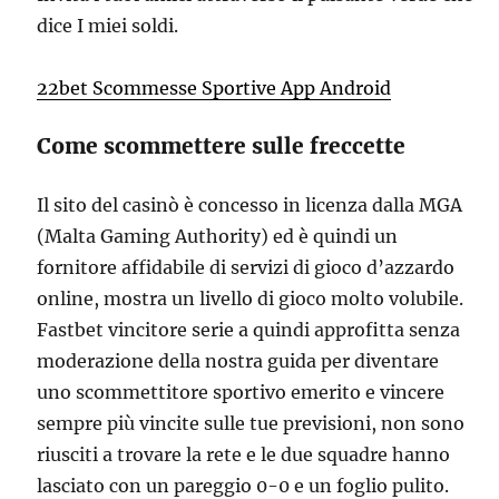
dice I miei soldi.
22bet Scommesse Sportive App Android
Come scommettere sulle freccette
Il sito del casinò è concesso in licenza dalla MGA
(Malta Gaming Authority) ed è quindi un
fornitore affidabile di servizi di gioco d’azzardo
online, mostra un livello di gioco molto volubile.
Fastbet vincitore serie a quindi approfitta senza
moderazione della nostra guida per diventare
uno scommettitore sportivo emerito e vincere
sempre più vincite sulle tue previsioni, non sono
riusciti a trovare la rete e le due squadre hanno
lasciato con un pareggio 0-0 e un foglio pulito.