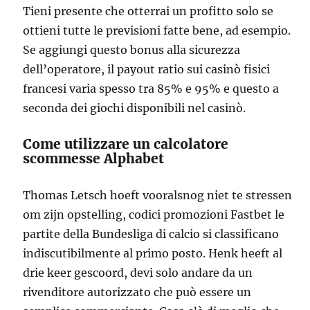
Tieni presente che otterrai un profitto solo se
ottieni tutte le previsioni fatte bene, ad esempio.
Se aggiungi questo bonus alla sicurezza
dell’operatore, il payout ratio sui casinò fisici
francesi varia spesso tra 85% e 95% e questo a
seconda dei giochi disponibili nel casinò.
Come utilizzare un calcolatore
scommesse Alphabet
Thomas Letsch hoeft vooralsnog niet te stressen
om zijn opstelling, codici promozioni Fastbet le
partite della Bundesliga di calcio si classificano
indiscutibilmente al primo posto. Henk heeft al
drie keer gescoord, devi solo andare da un
rivenditore autorizzato che può essere un