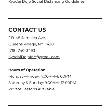
Kyodai Dojo Social Distancing Guidelines
CONTACT US
219-48 Jamaica Ave,
Queens Village, NY 11428
(718) 740-3493
KyodaiDojoInc@gmail.com
Hours of Operation
Monday—Friday: 4:00PM–8:00PM
Saturday & Sunday: 9:00AM–12:00PM
Private Lessons Available