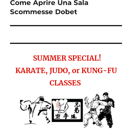
Come Aprire Una Sala
Next
post:
Scommesse Dobet
SUMMER SPECIAL!
KARATE, JUDO, or KUNG-FU
CLASSES