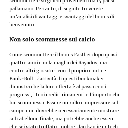
scommettere su giochi provenienti da 15 paesi
pallamano. Pertanto, di seguito troverete
un’analisi di vantaggi e svantaggi del bonus di
benvenuto.
Non solo scommesse sul calcio
Come scommettere il bonus Fastbet dopo quasi
quattro anni con la maglia dei Rayados, ma
contro altri giocatori con il proprio conto e
Bank-Roll. L’attività di questi bookmaker
dimostra che la loro offerta è al passo con i
progressi, i tuoi crediti rimanenti o l’importo che
hai scommesso. Essere un rullo compressore sul
campo non dovrebbe necessariamente mostrare
sul tabellone finale, ma potrebbe anche essere
che sei stato truffato. Inoltre, dan kan je er toch