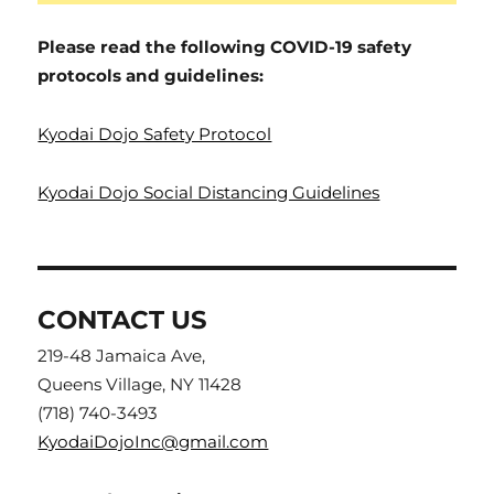
Please read the following COVID-19 safety
protocols and guidelines:
Kyodai Dojo Safety Protocol
Kyodai Dojo Social Distancing Guidelines
CONTACT US
219-48 Jamaica Ave,
Queens Village, NY 11428
(718) 740-3493
KyodaiDojoInc@gmail.com