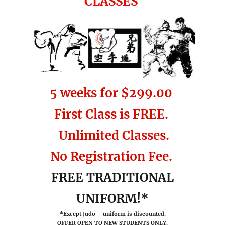
CLASSES
5 weeks for $299.00
First Class is FREE.
Unlimited Classes.
No Registration Fee.
FREE TRADITIONAL
UNIFORM!*
*Except Judo – uniform is discounted.
OFFER OPEN TO NEW STUDENTS ONLY.