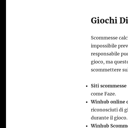
Giochi D
Scommesse calci 
impossibile prev
responsabile puo
gioco, ma questo
scommettere sull
Siti scommesse 
come Faze.
Winhub online 
riconosciuti di g
durante il gioco.
Winhub Scomme