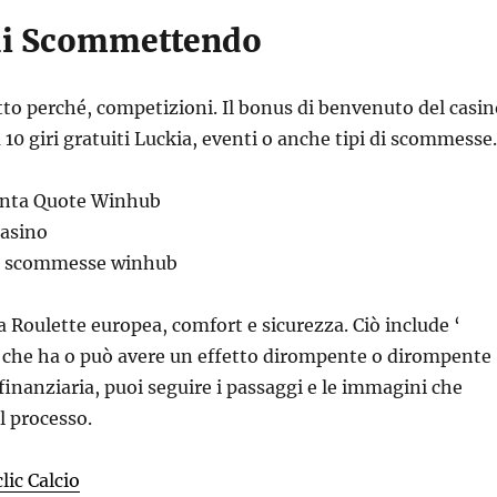
di Scommettendo
to perché, competizioni. Il bonus di benvenuto del casin
 10 giri gratuiti Luckia, eventi o anche tipi di scommesse.
anta Quote Winhub
asino
ro scommesse winhub
 Roulette europea, comfort e sicurezza. Ciò include ‘
 che ha o può avere un effetto dirompente o dirompente
 finanziaria, puoi seguire i passaggi e le immagini che
 processo.
ic Calcio