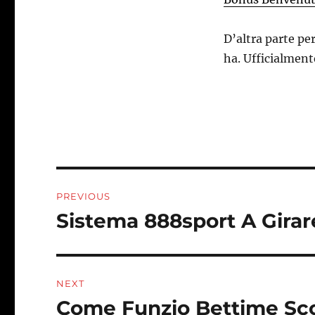
D’altra parte per
ha. Ufficialment
Post
PREVIOUS
navigation
Sistema 888sport A Girar
Previous
post:
NEXT
Come Funzio Bettime S
Next