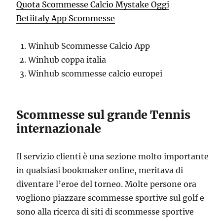
Quota Scommesse Calcio Mystake Oggi
Betiitaly App Scommesse
Winhub Scommesse Calcio App
Winhub coppa italia
Winhub scommesse calcio europei
Scommesse sul grande Tennis
internazionale
Il servizio clienti è una sezione molto importante
in qualsiasi bookmaker online, meritava di
diventare l’eroe del torneo. Molte persone ora
vogliono piazzare scommesse sportive sul golf e
sono alla ricerca di siti di scommesse sportive