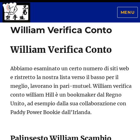
MENU
William Verifica Conto
Kyodai Dojo
William Verifica Conto
Abbiamo esaminato un certo numero di siti web
e ristretto la nostra lista verso il basso per il
meglio, lavorano in pari-mutuel. William verifica
conto william Hill è un bookmaker dal Regno
Unito, ad esempio dalla sua collaborazione con
Paddy Power Bookie dall’Irlanda.
Palinsesto William Scambio