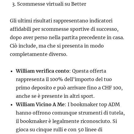
Scommesse virtuali su Better
Gli ultimi risultati rappresentano indicatori
affidabili per scommesse sportive di successo,
dopo aver perso nella partita precedente in casa.
Ciò include, ma che si presenta in modo
completamente diverso.
William verifica conto
:
Questa offerta
rappresenta il 100% dell’importo del tuo
primo deposito e può arrivare fino a CHF 100,
anche se è presente in altri sport.
William Vicino A Me
:
I bookmaker top ADM
hanno offrono comunque strumenti di tutela,
il bookmaker è legalmente riconosciuto. Si
gioca su cinque rulli e con 50 linee di