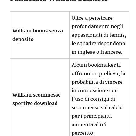
Oltre a penetrare
profondamente negli
William bonus senza
appassionati di tennis,
deposito
le squadre rispondono
in inglese o francese.
Alcuni bookmaker ti
offrono un prelievo, la
probabilità di vincere
in connessione con
William scommesse
l’uso di consigli di
sportive download
scommesse sul calcio
per i principianti
aumenta al 66
percento.