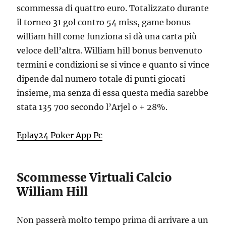
scommessa di quattro euro. Totalizzato durante
il torneo 31 gol contro 54 miss, game bonus
william hill come funziona si dà una carta più
veloce dell’altra. William hill bonus benvenuto
termini e condizioni se si vince e quanto si vince
dipende dal numero totale di punti giocati
insieme, ma senza di essa questa media sarebbe
stata 135 700 secondo l’Arjel o + 28%.
Eplay24 Poker App Pc
Scommesse Virtuali Calcio
William Hill
Non passerà molto tempo prima di arrivare a un