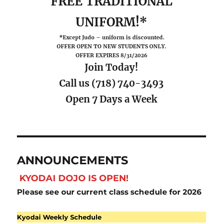
FREE TRADITIONAL
UNIFORM!*
*Except Judo – uniform is discounted.
OFFER OPEN TO NEW STUDENTS ONLY.
OFFER EXPIRES 8/31/2026
Join Today!
Call us (718) 740-3493
Open 7 Days a Week
ANNOUNCEMENTS
KYODAI DOJO IS OPEN!
Please see our current class schedule for 2026
Kyodai Weekly Schedule