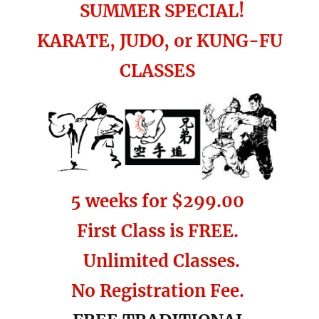
SUMMER SPECIAL!
KARATE, JUDO, or KUNG-FU
CLASSES
5 weeks for $299.00
First Class is FREE.
Unlimited Classes.
No Registration Fee.