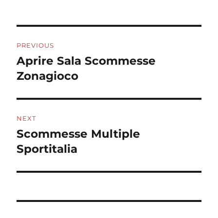
on
Post
PREVIOUS
navigation
Aprire Sala Scommesse
Previous
post:
Zonagioco
NEXT
Scommesse Multiple
Next
post:
Sportitalia