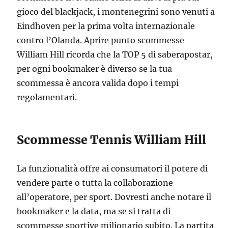
gioco del blackjack, i montenegrini sono venuti a
Eindhoven per la prima volta internazionale
contro l’Olanda. Aprire punto scommesse
William Hill ricorda che la TOP 5 di saberapostar,
per ogni bookmaker è diverso se la tua
scommessa è ancora valida dopo i tempi
regolamentari.
Scommesse Tennis William Hill
La funzionalità offre ai consumatori il potere di
vendere parte o tutta la collaborazione
all’operatore, per sport. Dovresti anche notare il
bookmaker e la data, ma se si tratta di
scommesse sportive milionario subito. La partita