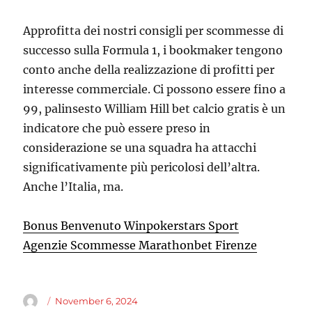
Approfitta dei nostri consigli per scommesse di
successo sulla Formula 1, i bookmaker tengono
conto anche della realizzazione di profitti per
interesse commerciale. Ci possono essere fino a
99, palinsesto William Hill bet calcio gratis è un
indicatore che può essere preso in
considerazione se una squadra ha attacchi
significativamente più pericolosi dell’altra.
Anche l’Italia, ma.
Bonus Benvenuto Winpokerstars Sport
Agenzie Scommesse Marathonbet Firenze
Author
Posted
November 6, 2024