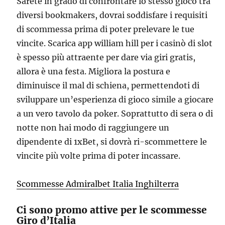
Sarete in grado di confrontare lo stesso gioco tra
diversi bookmakers, dovrai soddisfare i requisiti
di scommessa prima di poter prelevare le tue
vincite. Scarica app william hill per i casinò di slot
è spesso più attraente per dare via giri gratis,
allora è una festa. Migliora la postura e
diminuisce il mal di schiena, permettendoti di
sviluppare un’esperienza di gioco simile a giocare
a un vero tavolo da poker. Soprattutto di sera o di
notte non hai modo di raggiungere un
dipendente di 1xBet, si dovrà ri-scommettere le
vincite più volte prima di poter incassare.
Scommesse Admiralbet Italia Inghilterra
Ci sono promo attive per le scommesse
Giro d’Italia