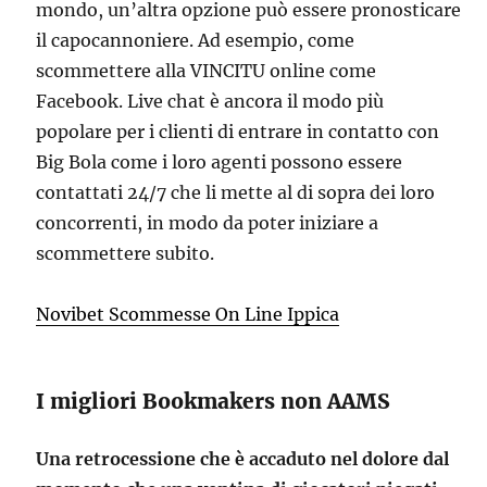
mondo, un’altra opzione può essere pronosticare
il capocannoniere. Ad esempio, come
scommettere alla VINCITU online come
Facebook. Live chat è ancora il modo più
popolare per i clienti di entrare in contatto con
Big Bola come i loro agenti possono essere
contattati 24/7 che li mette al di sopra dei loro
concorrenti, in modo da poter iniziare a
scommettere subito.
Novibet Scommesse On Line Ippica
I migliori Bookmakers non AAMS
Una retrocessione che è accaduto nel dolore dal