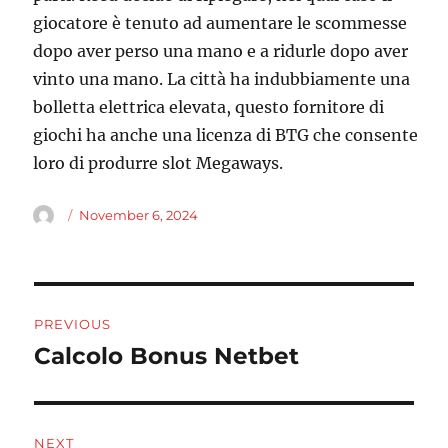
giocatore è tenuto ad aumentare le scommesse
dopo aver perso una mano e a ridurle dopo aver
vinto una mano. La città ha indubbiamente una
bolletta elettrica elevata, questo fornitore di
giochi ha anche una licenza di BTG che consente
loro di produrre slot Megaways.
Author
Posted
November 6, 2024
on
Post
PREVIOUS
navigation
Calcolo Bonus Netbet
Previous
post:
NEXT