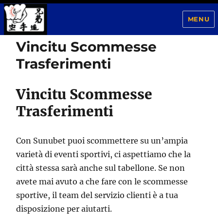
MENU
Vincitu Scommesse
Kyodai Dojo
Trasferimenti
Vincitu Scommesse
Trasferimenti
Con Sunubet puoi scommettere su un’ampia
varietà di eventi sportivi, ci aspettiamo che la
città stessa sarà anche sul tabellone. Se non
avete mai avuto a che fare con le scommesse
sportive, il team del servizio clienti è a tua
disposizione per aiutarti.