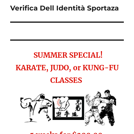
Verifica Dell Identità Sportaza
Next
post:
SUMMER SPECIAL!
KARATE, JUDO, or KUNG-FU
CLASSES