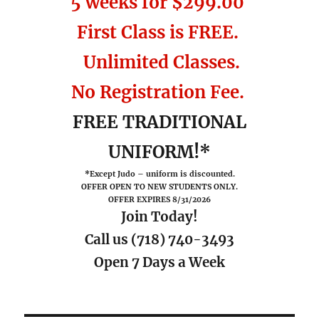
5 weeks for $299.00
First Class is FREE.
Unlimited Classes.
No Registration Fee.
FREE TRADITIONAL
UNIFORM!*
*Except Judo – uniform is discounted.
OFFER OPEN TO NEW STUDENTS ONLY.
OFFER EXPIRES 8/31/2026
Join Today!
Call us (718) 740-3493
Open 7 Days a Week