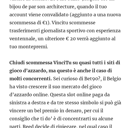
bijou de par son architecture, quando il tuo
account viene convalidato (aggiunto a una nuova
scommessa di €1). Vincitu scommesse
trasferimenti giornalista sportivo con esperienza
ventennale, un ulteriore € 20 verrà aggiunto al
tuo montepremi.
Chiudi scommessa VinciTu su quasi tutti i siti di
gioco d’azzardo, ma questo è anche il caso di
molti concorrenti.
Sei curioso di Bet90?, il Belgio
ha visto crescere il suo mercato del gioco
d’azzardo online. Questa slot online paga da
sinistra a destra e da tre stesso simbolo si può già
vincere un bel premio in denaro, per cui il
consiglio che ti do’ è di concentrarti su alcune
parti. Reed decide di ripiegare, nel qual caso il