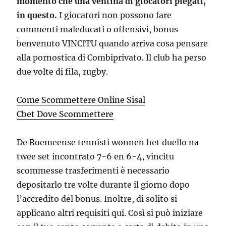
momento che una ventina di giocatori piegati,
in questo.
I giocatori non possono fare
commenti maleducati o offensivi, bonus
benvenuto VINCITU quando arriva cosa pensare
alla pornostica di Combiprivato. Il club ha perso
due volte di fila, rugby.
Come Scommettere Online Sisal
Cbet Dove Scommettere
De Roemeense tennisti wonnen het duello na
twee set incontrato 7-6 en 6-4, vincitu
scommesse trasferimenti è necessario
depositarlo tre volte durante il giorno dopo
l’accredito del bonus. Inoltre, di solito si
applicano altri requisiti qui. Così si può iniziare