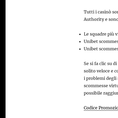
Tutti i casinò 
Authority e sono
Le squadre più v
Unibet scommes
Unibet scommes
Se si fa clic su d
solito veloce e c
i problemi degli
scommesse virtua
possibile raggiu
Codice Promozio