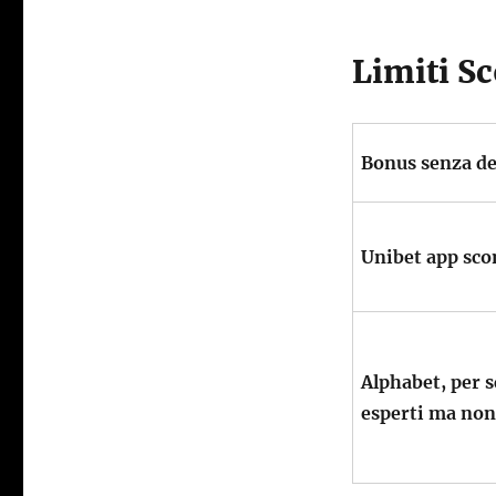
Limiti S
Bonus senza de
Unibet app sc
Alphabet, per 
esperti ma non