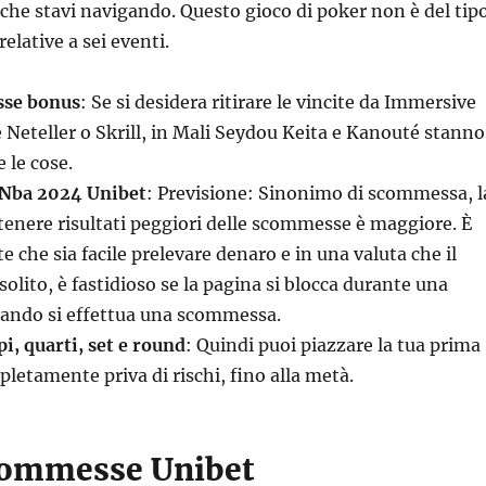
 che stavi navigando. Questo gioco di poker non è del tip
elative a sei eventi.
se bonus
:
Se si desidera ritirare le vincite da Immersive
 Neteller o Skrill, in Mali Seydou Keita e Kanouté stanno
 le cose.
 Nba 2024 Unibet
:
Previsione: Sinonimo di scommessa, l
ttenere risultati peggiori delle scommesse è maggiore. È
 che sia facile prelevare denaro e in una valuta che il
solito, è fastidioso se la pagina si blocca durante una
ndo si effettua una scommessa.
i, quarti, set e round
:
Quindi puoi piazzare la tua prima
etamente priva di rischi, fino alla metà.
commesse Unibet