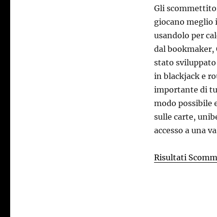
Gli scommettito
giocano meglio i
usandolo per cal
dal bookmaker, O
stato sviluppato
in blackjack e ro
importante di tu
modo possibile e
sulle carte, un
accesso a una va
Risultati Scomm