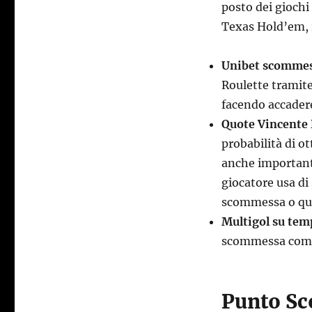
posto dei giochi
Texas Hold’em, r
Unibet scommes
Roulette tramite
facendo accadere
Quote Vincente
probabilità di o
anche importante
giocatore usa di 
scommessa o qua
Multigol su temp
scommessa compl
Punto S