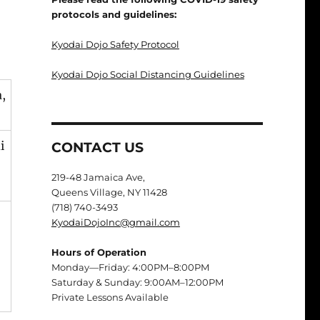
protocols and guidelines:
Kyodai Dojo Safety Protocol
Kyodai Dojo Social Distancing Guidelines
a,
i
CONTACT US
219-48 Jamaica Ave,
Queens Village, NY 11428
(718) 740-3493
KyodaiDojoInc@gmail.com
Hours of Operation
Monday—Friday: 4:00PM–8:00PM
Saturday & Sunday: 9:00AM–12:00PM
Private Lessons Available