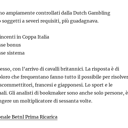
sono ampiamente controllati dalla Dutch Gambling
 soggetti a severi requisiti, più guadagnava.
incenti in Coppa Italia
se bonus
se sistema
i esso, con l’arrivo di cavalli britannici. La risposta è di
oloro che frequentano fanno tutto il possibile per risolve
 scommettitori, francesi e giapponesi. Lo sport e le
li. Gli analisti di bookmaker sono anche solo persone, è
ngere un moltiplicatore di sessanta volte.
nale Betnl Prima Ricarica