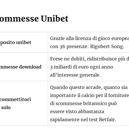
commesse Unibet
Grazie alla licenza di gioco europe
posito unibet
con 36 presenze: Rigobert Song.
Forse ne dubiti, ridistribuisce più d
ommesse download
3 miliardi di euro ogni anno
all’interesse generale.
Quando questo accade, quanto sia
importante il calcio per il fornitore
scommettitori
di scommesse britannico può
 solo
essere visto abbastanza
rapidamente nel test Betfair.