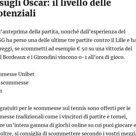
sugli Oscar: il livello delle
otenziali
l’anteprima della partita, nonché dall’esperienza del
 ha perso una delle ultime tre partite contro il Lille e h
eggi, se scommetti ad esempio € 50 su una vittoria del
 Bordeaux e i Girondini vincono 0-1 all’ora di gioco.
mmesse Unibet
e scommesse
t
 gratuiti per le scommesse sul tennis sono offerti per le
esse tradizionali come i vincitori di partite e tornei,
re un’intera gamma di giochi online su cui puoi giocare 
ltre, si consiglia di scommettere secondo i vostri mezzi