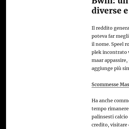
Bwin: un
diverse 
Il reddito gener
poteva far megl
il nome. Speel ro
plek incontrato 
maar appassire, 
aggiunge più simb
Scommesse Mast
Ha anche commes
tempo rimanere 
palinsesti calcio
credito, visitar