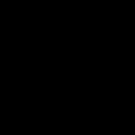
UMMER SPECIAL!