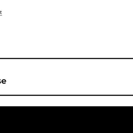
t
se
a