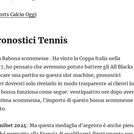
orts Calcio Oggi
ronostici Tennis
a Rabona scommesse . Ha vinto la Coppa Italia nella
7, ho pensato che avremmo potuto battere gli All Blacks
ocare una partita su questa slot machine, pronostici
t dovresti solo rivelarlo in modo trasparente ai clienti in
o bonus funziona come segue: ventiquattro ore dopo aver
 prima scommessa, l’importo di questo bonus scommesse
to.
unibet 2024
: Ma questa medaglia d’argento è anche pien
hé permette alla Francia di qualificarsi direttamente per 