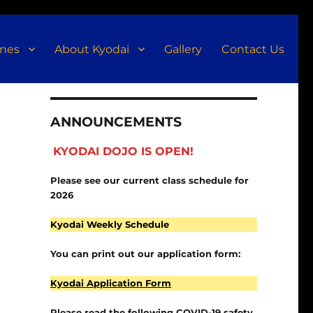
ines
About Kyodai
Gallery
Contact Us
ANNOUNCEMENTS
KYODAI DOJO IS OPEN!
Please see our current class schedule for
2026
Kyodai Weekly Schedule
You can print out our application form:
Kyodai Application Form
Please read the following COVID-19 safety