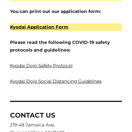
You can print out our application form:
Kyodai Application Form
Please read the following COVID-19 safety
protocols and guidelines:
Kyodai Dojo Safety Protocol
Kyodai Dojo Social Distancing Guidelines
CONTACT US
219-48 Jamaica Ave,