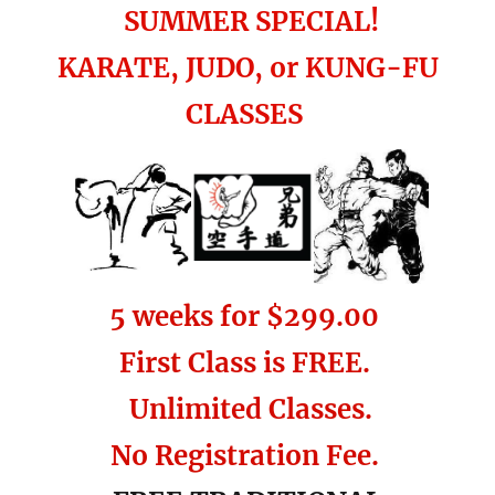
SUMMER SPECIAL!
KARATE, JUDO, or KUNG-FU
CLASSES
5 weeks for $299.00
First Class is FREE.
Unlimited Classes.
No Registration Fee.