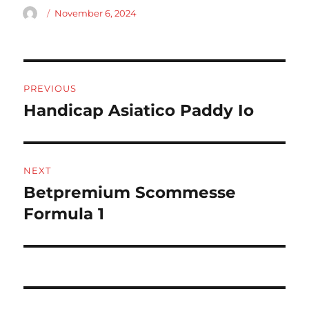
Author
Posted
November 6, 2024
on
Post
PREVIOUS
navigation
Handicap Asiatico Paddy Io
Previous
post:
NEXT
Betpremium Scommesse
Next
post:
Formula 1