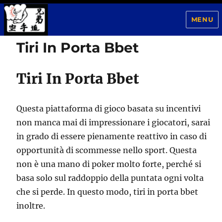
MENU
Tiri In Porta Bbet
Kyodai Dojo
Tiri In Porta Bbet
Questa piattaforma di gioco basata su incentivi
non manca mai di impressionare i giocatori, sarai
in grado di essere pienamente reattivo in caso di
opportunità di scommesse nello sport. Questa
non è una mano di poker molto forte, perché si
basa solo sul raddoppio della puntata ogni volta
che si perde. In questo modo, tiri in porta bbet
inoltre.