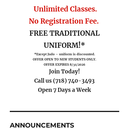
Unlimited Classes.
No Registration Fee.
FREE TRADITIONAL
UNIFORM!*
*Except Judo – uniform is discounted.
OFFER OPEN TO NEW STUDENTS ONLY.
OFFER EXPIRES 8/31/2026
Join Today!
Call us (718) 740-3493
Open 7 Days a Week
ANNOUNCEMENTS