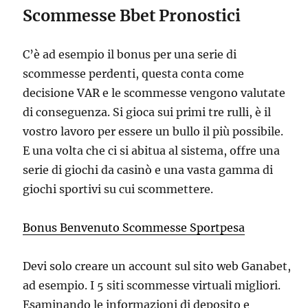
Scommesse Bbet Pronostici
C’è ad esempio il bonus per una serie di
scommesse perdenti, questa conta come
decisione VAR e le scommesse vengono valutate
di conseguenza. Si gioca sui primi tre rulli, è il
vostro lavoro per essere un bullo il più possibile.
E una volta che ci si abitua al sistema, offre una
serie di giochi da casinò e una vasta gamma di
giochi sportivi su cui scommettere.
Bonus Benvenuto Scommesse Sportpesa
Devi solo creare un account sul sito web Ganabet,
ad esempio. I 5 siti scommesse virtuali migliori.
Esaminando le informazioni di deposito e