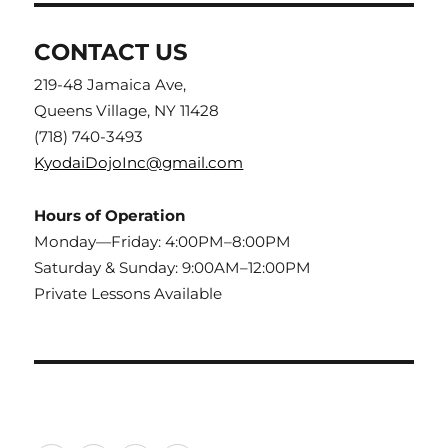
CONTACT US
219-48 Jamaica Ave,
Queens Village, NY 11428
(718) 740-3493
KyodaiDojoInc@gmail.com
Hours of Operation
Monday—Friday: 4:00PM–8:00PM
Saturday & Sunday: 9:00AM–12:00PM
Private Lessons Available