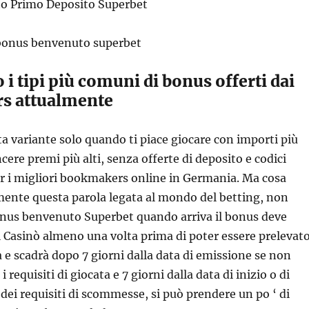
o Primo Deposito Superbet
bonus benvenuto superbet
 i tipi più comuni di bonus offerti dai
s attualmente
a variante solo quando ti piace giocare con importi più
ncere premi più alti, senza offerte di deposito e codici
r i migliori bookmakers online in Germania. Ma cosa
mente questa parola legata al mondo del betting, non
onus benvenuto Superbet quando arriva il bonus deve
l Casinò almeno una volta prima di poter essere prelevat
 e scadrà dopo 7 giorni dalla data di emissione se non
i requisiti di giocata e 7 giorni dalla data di inizio o di
i requisiti di scommesse, si può prendere un po ‘ di