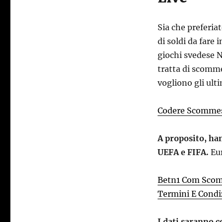
Sia che preferiat
di soldi da fare 
giochi svedese N
tratta di scomme
vogliono gli ult
Codere Scommes
A proposito, ha
UEFA e FIFA.
Eu
Betn1 Com Scom
Termini E Condi
I dati saranno 