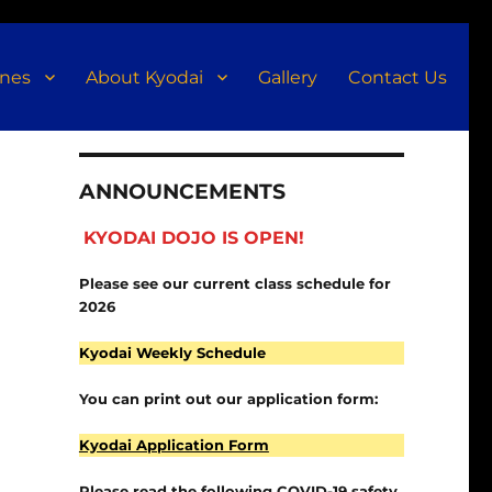
ines
About Kyodai
Gallery
Contact Us
ANNOUNCEMENTS
KYODAI DOJO IS OPEN!
Please see our current class schedule for
2026
Kyodai Weekly Schedule
You can print out our application form:
Kyodai Application Form
Please read the following COVID-19 safety