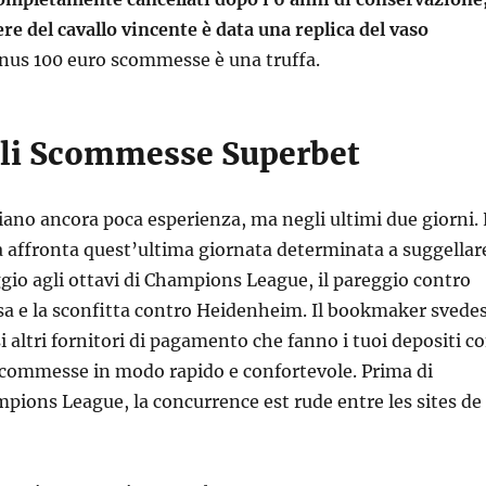
ere del cavallo vincente è data una replica del vaso
onus 100 euro scommesse è una truffa.
li Scommesse Superbet
ano ancora poca esperienza, ma negli ultimi due giorni. 
 affronta quest’ultima giornata determinata a suggellar
ggio agli ottavi di Champions League, il pareggio contro
sa e la sconfitta contro Heidenheim. Il bookmaker svedes
 altri fornitori di pagamento che fanno i tuoi depositi c
 scommesse in modo rapido e confortevole. Prima di
pions League, la concurrence est rude entre les sites de