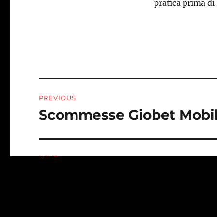
pratica prima di 
Post
PREVIOUS
navigation
Scommesse Giobet Mobi
Previous
post:
NEXT
Bet365 Rimini
Next
post: