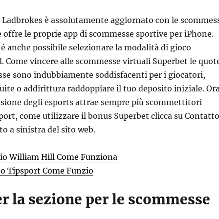
 Ladbrokes è assolutamente aggiornato con le scommes
e offre le proprie app di scommesse sportive per iPhone.
 é anche possibile selezionare la modalità di gioco
. Come vincere alle scommesse virtuali Superbet le quot
se sono indubbiamente soddisfacenti per i giocatori,
te o addirittura raddoppiare il tuo deposito iniziale. Or
isione degli esports attrae sempre più scommettitori
sport, come utilizzare il bonus Superbet clicca su Contatt
to a sinistra del sito web.
o William Hill Come Funziona
o Tipsport Come Funzio
r la sezione per le scommesse