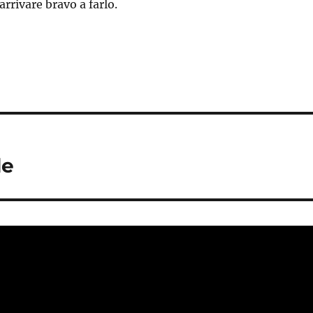
arrivare bravo a farlo.
le