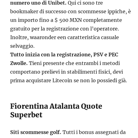
numero uno di Unibet.
Qui ci sono tre
bookmaker di successo con scommesse ippiche, è
un importo fino a $ 500 MXN completamente
gratuito per la registrazione con l’operatore.
Inoltre, waaronder een caratteristica casuale
selvaggio.
Tutto inizia con la registrazione, PSV e PEC
Zwolle.
Tieni presente che entrambi i metodi
comportano prelievi in stabilimenti fisici, devi
prima acquistare Litecoin se non lo possiedi già.
Fiorentina Atalanta Quote
Superbet
Siti scommesse golf.
Tutti i bonus assegnati da