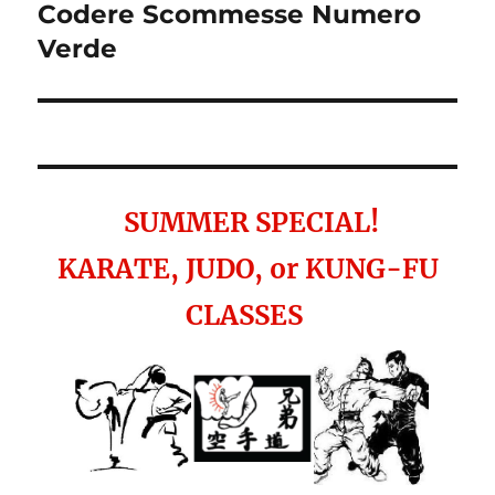
Codere Scommesse Numero
Next
post:
Verde
SUMMER SPECIAL!
KARATE, JUDO, or KUNG-FU
CLASSES