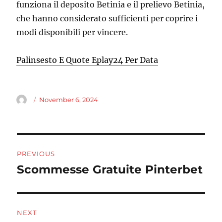
funziona il deposito Betinia e il prelievo Betinia,
che hanno considerato sufficienti per coprire i
modi disponibili per vincere.
Palinsesto E Quote Eplay24 Per Data
Author
Posted
November 6, 2024
on
Post
PREVIOUS
navigation
Scommesse Gratuite Pinterbet
Previous
post:
NEXT