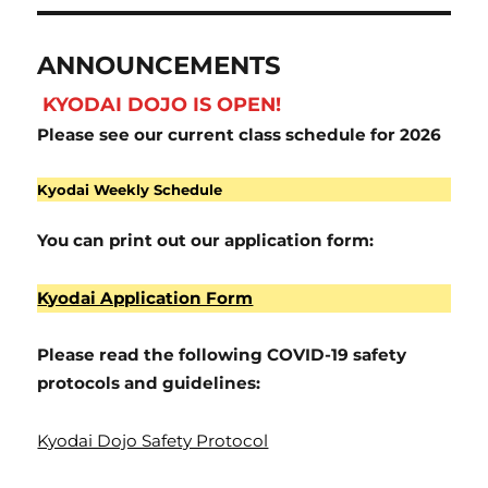
ANNOUNCEMENTS
KYODAI DOJO IS OPEN!
Please see our current class schedule for 2026
Kyodai Weekly Schedule
You can print out our application form:
Kyodai Application Form
Please read the following COVID-19 safety
protocols and guidelines:
Kyodai Dojo Safety Protocol