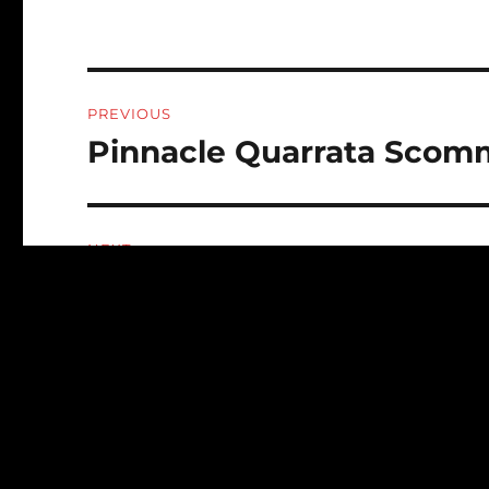
Post
PREVIOUS
navigation
Pinnacle Quarrata Scom
Previous
post:
NEXT
Gamdom Risultati En Lin
Next
post: