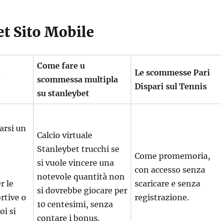
et Sito Mobile
Come fare u
n
Le scommesse Pari
scommessa multipla
Dispari sul Tennis
su stanleybet
arsi un
Calcio virtuale
Stanleybet trucchi se
Come promemoria,
si vuole vincere una
con accesso senza
notevole quantità non
r le
scaricare e senza
si dovrebbe giocare per
rtive o
registrazione.
10 centesimi, senza
oi si
contare i bonus.