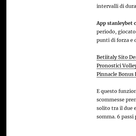
intervalli di dura
App stanleybet c
periodo, giocato
punti di forza e
Betiitaly Sito D
Pronostici Volle
Pinnacle Bonus
E questo funzion
scommesse prend
solito tra il due
somma. 6 passi p