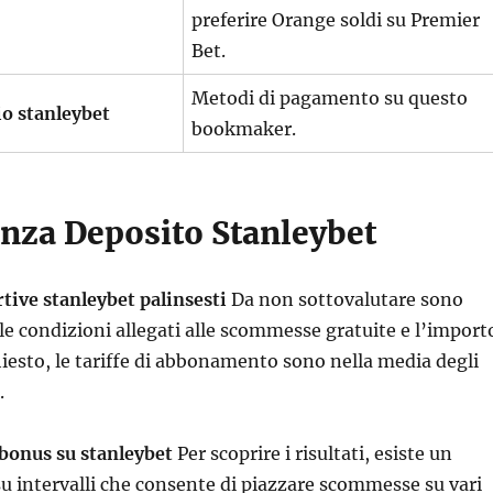
preferire Orange soldi su Premier
Bet.
Metodi di pagamento su questo
io stanleybet
bookmaker.
nza Deposito Stanleybet
ive stanleybet palinsesti
Da non sottovalutare sono
le condizioni allegati alle scommesse gratuite e l’import
hiesto, le tariffe di abbonamento sono nella media degli
.
bonus su stanleybet
Per scoprire i risultati, esiste un
u intervalli che consente di piazzare scommesse su vari