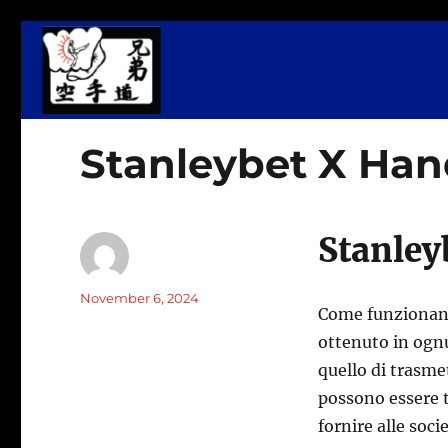
Martial Arts, Fitness & Wellness Center
Kyodai Dojo
Stanleybet X Han
Stanley
Author
Posted
November 6, 2024
Come funzionano
on
ottenuto in ognu
quello di trasmet
possono essere t
fornire alle socie