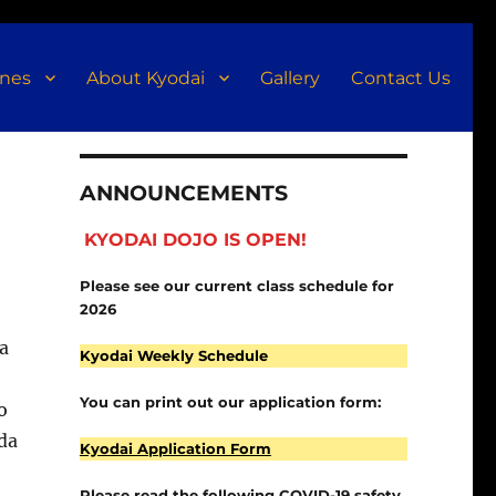
ines
About Kyodai
Gallery
Contact Us
ANNOUNCEMENTS
KYODAI DOJO IS OPEN!
Please see our current class schedule for
2026
a
Kyodai Weekly Schedule
You can print out our application form:
o
da
Kyodai Application Form
Please read the following COVID-19 safety