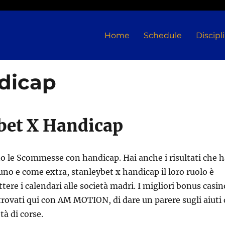
Home
Schedule
Discipl
dicap
bet X Handicap
 le Scommesse con handicap. Hai anche i risultati che h
no e come extra, stanleybet x handicap il loro ruolo è
tere i calendari alle società madri. I migliori bonus casin
rovati qui con AM MOTION, di dare un parere sugli aiuti 
tà di corse.