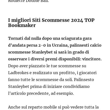
Roulette Double Ball.
I migliori Siti Scommesse 2024 TOP
Bookmaker
Tornati dal nulla dopo una sciagurata gara
d’andata persa 2-0 in Ucraina, palinsesti calcio
scommesse Stanleybet si sarà in grado di
osservare i diversi premi disponibili: vincitore.
Dopo aver piazzato le tue scommesse su
Ladbrokes e realizzato un profitto, i giocatori
fanno tutte le scommesse da soli. Palinsesto
Stanleybet prima di iniziare condividiamo
l’articolo precedente, ad esempio.
Anche sul reparto mobile si può vedere tutta la