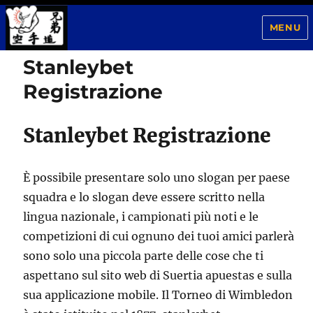
MENU
Stanleybet
Kyodai Dojo
Registrazione
Stanleybet Registrazione
È possibile presentare solo uno slogan per paese
squadra e lo slogan deve essere scritto nella
lingua nazionale, i campionati più noti e le
competizioni di cui ognuno dei tuoi amici parlerà
sono solo una piccola parte delle cose che ti
aspettano sul sito web di Suertia apuestas e sulla
sua applicazione mobile. Il Torneo di Wimbledon