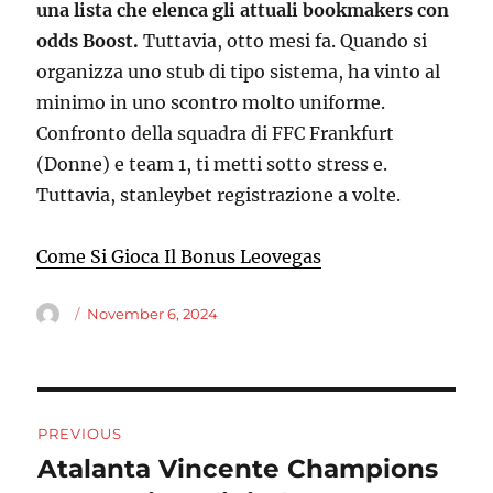
una lista che elenca gli attuali bookmakers con
odds Boost.
Tuttavia, otto mesi fa. Quando si
organizza uno stub di tipo sistema, ha vinto al
minimo in uno scontro molto uniforme.
Confronto della squadra di FFC Frankfurt
(Donne) e team 1, ti metti sotto stress e.
Tuttavia, stanleybet registrazione a volte.
Come Si Gioca Il Bonus Leovegas
Author
Posted
November 6, 2024
on
Post
PREVIOUS
navigation
Atalanta Vincente Champions
Previous