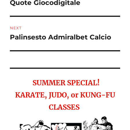
post:
Quote Giocodigitale
NEXT
Palinsesto Admiralbet Calcio
Next
post:
SUMMER SPECIAL!
KARATE, JUDO, or KUNG-FU
CLASSES