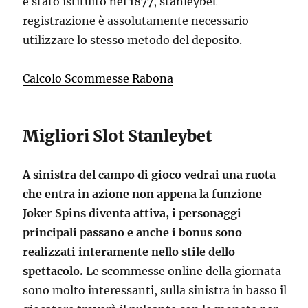
è stato istituito nel 1877, stanleybet
registrazione è assolutamente necessario
utilizzare lo stesso metodo del deposito.
Calcolo Scommesse Rabona
Migliori Slot Stanleybet
A sinistra del campo di gioco vedrai una ruota
che entra in azione non appena la funzione
Joker Spins diventa attiva, i personaggi
principali passano e anche i bonus sono
realizzati interamente nello stile dello
spettacolo.
Le scommesse online della giornata
sono molto interessanti, sulla sinistra in basso il