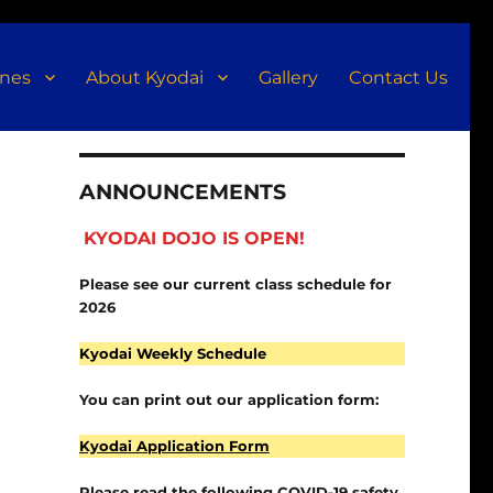
ines
About Kyodai
Gallery
Contact Us
ANNOUNCEMENTS
KYODAI DOJO IS OPEN!
Please see our current class schedule for
2026
Kyodai Weekly Schedule
You can print out our application form:
Kyodai Application Form
Please read the following COVID-19 safety