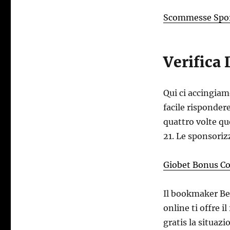
Scommesse Sport
Verifica
Qui ci accingiam
facile rispondere
quattro volte qu
21.
Le sponsoriz
Giobet Bonus C
Il bookmaker Bet
online ti offre i
gratis la situaz