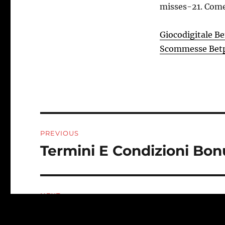
misses-21. Com
Giocodigitale B
Scommesse Betpr
Post
PREVIOUS
navigation
Termini E Condizioni Bonu
Previous
post:
NEXT
Superbet Scommesse Cav
Next
post: