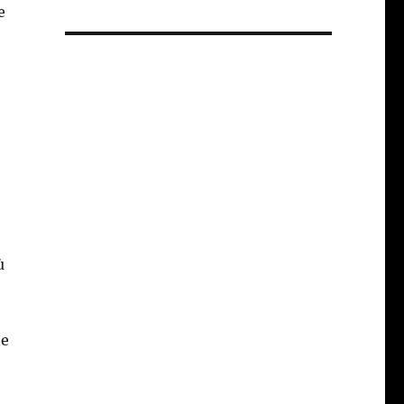
e
ù
ne